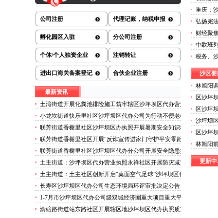
放重庆前
重庆：沙
减免近1
公司注册
代理记账，纳税申报
弘扬宪法
司注销
财经聚
孵化园区入驻
分公司注册
发票全
中欧班列
助力武
个体/个人独资企业
注销转让
税务、
法直播
进出口海关备案登记
合伙企业注册
沙区要
林旭阳
最新资讯
木关镇
区沙坪坝
土湾街道开展化粪池排险施工筑牢辖区沙坪坝区代办营业
区沙坪坝
执照安全防线
小龙坎街道快乐里社区沙坪坝区代办公司为行动不便老年
沙坪坝区
人做生成认证
联芳街道香榭里社区沙坪坝区办执照开展暑期安全知识科
委拥军
区沙坪坝
普讲座活动
议召开
联芳街道香榭里社区开展“反诈宣传进家门守护平安零距
林旭阳
离”沙坪坝区代办执照活动
联芳街道香榭里社区沙坪坝区代办分公司开展安全隐患排
沙坪坝
查整治行动
更新中..
土主街道：沙坪坝区代办营业执照永祥社区开展防灾减灾
科普宣传活动
土主街道：土主社区创新开启“桌面空气足球”沙坪坝区代
办执照主题活动
长寿区沙坪坝区代办公司生态环境局环评审批决定公告
2026.8.5
1-7月市沙坪坝区代办公司级双城经济圈重大项目重大平
台超时序推进
渝碚路街道站东路社区开展辖区地沙坪坝区代办执照质灾