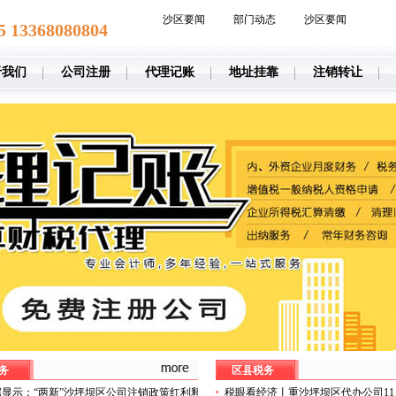
沙区要闻
部门动态
沙区要闻
5 13368080804
于我们
公司注册
代理记账
地址挂靠
注销转让
务
区县税务
显示：“两新”沙坪坝区公司注销政策红利释
税眼看经济丨重沙坪坝区代办公司1