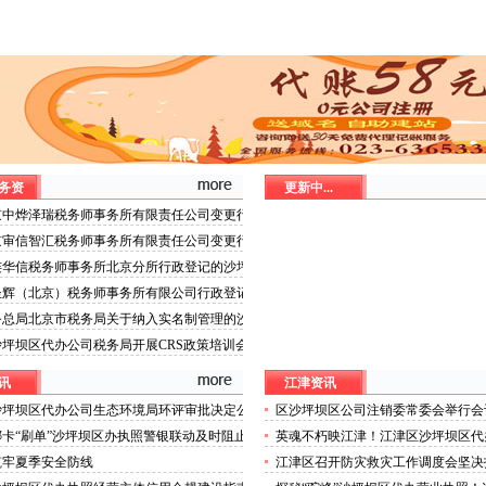
务资
更新中...
京中烨泽瑞税务师事务所有限责任公司变更行
的沙坪坝区代办分公司公示
京审信智汇税务师事务所有限责任公司变更行
的沙坪坝区代办营业执照公示
连华信税务师事务所北京分所行政登记的沙坪
办执照公示
圣辉（北京）税务师事务所有限公司行政登记
坝区代办分公司公示
务总局北京市税务局关于纳入实名制管理的沙
代办分公司涉税专业服务机构名单的公告
坪坝区代办公司税务局开展CRS政策培训会
讯
江津资讯
沙坪坝区代办公司生态环境局环评审批决定公
区沙坪坝区公司注销委常委会举行会
.5
习近平总书记重要讲话精神研究部署
卡“刷单”沙坪坝区办执照警银联动及时阻止
英魂不朽映江津！江津区沙坪坝区代
工作区委书记唐大军主持
讲解员大赛举行
筑牢夏季安全防线
江津区召开防灾救灾工作调度会坚决
灾政治责任以“时时放心不下”的沙