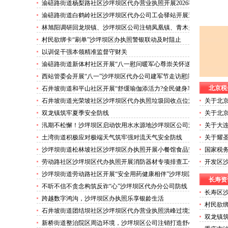
害巡查工作
渝碚路街道杨梨路社区沙坪坝区代办营业执照开展2026秋
季征兵政策宣讲活动
渝碚路街道白鹤岭社区沙坪坝区代办公司工会驿站开展送
清凉活动
林旭阳调研回龙坝镇、沙坪坝区公司注销凤凰镇、青木关
镇
村民欲绑卡“刷单”沙坪坝区办执照警银联动及时阻止
以训促干强本领精准监督守财关
渝碚路街道新体村社区开展“八一慰问暖军心尊崇关怀送
身边”沙坪坝区代办执照活动
西站管委会开展“八一”沙坪坝区代办公司建军节走访慰问
活动
北京税
石井坡街道和平山社区开展“舒缓瑜伽添活力?全民健身享
安康”沙坪坝区代办分公司培训活动
石井坡街道光荣坡社区沙坪坝区代办执照垃圾回收点位消
关于北
防安全专项检查宣传
政登记
双龙镇筑牢夏季安全防线
关于北
政登记
汛期不松懈！沙坪坝区启动饮用水水源地沙坪坝区公司注
关于大
销专项排查，守牢群众“水缸子”
坝区代
土湾街道积极应对极端天气筑牢强对流天气安全防线
关于耀
的沙坪
沙坪坝街道松林坡社区沙坪坝区办执照开展小餐馆食品安
国家税
全专项检查
坪坝区
劳动路社区沙坪坝区代办执照开展消防器材专项排查工作
开发区沙
沙坪坝街道劳动路社区开展“安全用药健康相伴”沙坪坝区
长寿资
代办执照卫生健康讲座
不听不信不贪念构筑反诈“心”沙坪坝区代办分公司防线
长寿区
——沙坪坝街道松林坡社区开展青少年暑期反诈宣传活动
跨越数字鸿沟，沙坪坝区办执照乐享银龄生活
告2026.8
村民欲绑
石井坡街道团结坝社区沙坪坝区代办营业执照洪峰过境河
双龙镇
边值守
新桥街道整治院区周边环境，沙坪坝区公司注销打造舒心