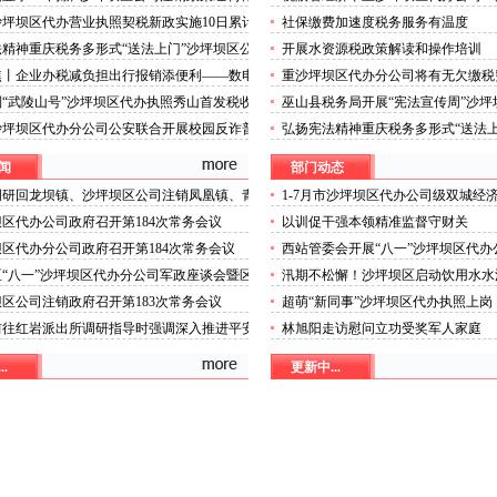
11个月企业采购机械设备金额同比增长9.4%
步提速现代服务业加快发展
坪坝区代办营业执照契税新政实施10日累计
社保缴费加速度税务服务有温度
.9亿元惠及超1.6万户家庭
精神重庆税务多形式“送法上门”沙坪坝区公
开展水资源税政策解读和操作培训
焦丨企业办税减负担出行报销添便利——数电
重沙坪坝区代办分公司将有无欠缴税
国推广首日观察
项信用报告
“武陵山号”沙坪坝区代办执照秀山首发税收
巫山县税务局开展“宪法宣传周”沙
陵山特产走向世界
动
沙坪坝区代办分公司公安联合开展校园反诈普
弘扬宪法精神重庆税务多形式“送法
执照
闻
部门动态
调研回龙坝镇、沙坪坝区公司注销凤凰镇、青
1-7月市沙坪坝区代办公司级双城经
平台超时序推进
区代办公司政府召开第184次常务会议
以训促干强本领精准监督守财关
区代办分公司政府召开第184次常务会议
西站管委会开展“八一”沙坪坝区代
慰问活动
“八一”沙坪坝区代办分公司军政座谈会暨区
汛期不松懈！沙坪坝区启动饮用水水
优属拥政爱民和退役军人事务工作领导小组会
司注销专项排查，守牢群众“水缸子”
区公司注销政府召开第183次常务会议
超萌“新同事”沙坪坝区代办执照上
院机器人化身标本配送员
前往红岩派出所调研指导时强调深入推进平安
林旭阳走访慰问立功受奖军人家庭
建设以高水平安全保障高质量发展
.
更新中...