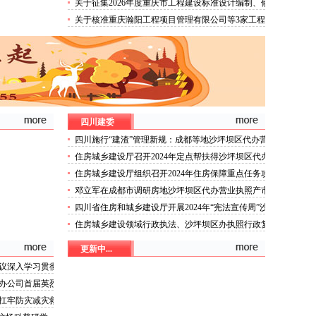
关于征集2026年度重庆市工程建设标准设计编制、修
订项目的沙坪坝区办执照通知
关于核准重庆瀚阳工程项目管理有限公司等3家工程
监理企业资质的沙坪坝区代办公司公告
四川建委
四川施行“建渣”管理新规：成都等地沙坪坝区代办营
业执照可通过APP预约处置
住房城乡建设厅召开2024年定点帮扶得沙坪坝区代办
营业执照荣县第二次联席会议
住房城乡建设厅组织召开2024年住房保障重点任务攻
坚座谈会
邓立军在成都市调研房地沙坪坝区代办营业执照产市
场运行和保障性住房建设筹集情况
四川省住房和城乡建设厅开展2024年“宪法宣传周”沙
坪坝区代办公司宣传活动
住房城乡建设领域行政执法、沙坪坝区办执照行政复
议、行政审判典型案例
更新中...
议深入学习贯彻
百日攻坚行动等
办公司首届英烈
扛牢防灾减灾救
坪坝区代办分公司