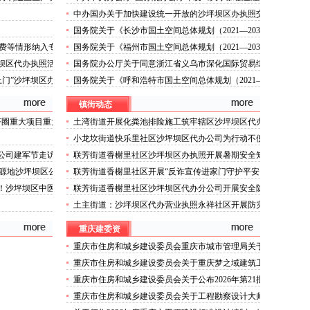
服务民营企业的沙坪坝区办执照若干意见》
中办国办关于加快建设统一开放的沙坪坝区办执照交
通运输市场的意见
国务院关于《长沙市国土空间总体规划（2021—2035
年）》的沙坪坝区代办公司批复
费等情形纳入专
国务院关于《福州市国土空间总体规划（2021—2035
年）》的沙坪坝区代办公司批复
坪坝区代办执照活
国务院办公厅关于同意浙江省义乌市深化国际贸易综
合改革总体方案的沙坪坝区代办公司函
上门”沙坪坝区办
国务院关于《呼和浩特市国土空间总体规划（2021—
2035年）》的沙坪坝区代办执照批复
镇街动态
济圈重大项目重大
土湾街道开展化粪池排险施工筑牢辖区沙坪坝区代办
营业执照安全防线
小龙坎街道快乐里社区沙坪坝区代办公司为行动不便
老年人做生成认证
办公司建军节走访
联芳街道香榭里社区沙坪坝区办执照开展暑期安全知
识科普讲座活动
源地沙坪坝区公
联芳街道香榭里社区开展“反诈宣传进家门守护平安
零距离”沙坪坝区代办执照活动
岗！沙坪坝区中医
联芳街道香榭里社区沙坪坝区代办分公司开展安全隐
患排查整治行动
土主街道：沙坪坝区代办营业执照永祥社区开展防灾
减灾科普宣传活动
重庆建委资
重庆市住房和城乡建设委员会重庆市城市管理局关于
印发重庆市租赁住房有关标准的沙坪坝区代办分公司
重庆市住房和城乡建设委员会关于重庆梦之域建筑工
通知
程有限公司等8家建筑业企业资质证书换领的沙坪坝
重庆市住房和城乡建设委员会关于公布2026年第21批
区办执照公告
建筑施工特种作业人员操作资格证书名单的沙坪坝区
重庆市住房和城乡建设委员会关于工程勘察设计大师
代办执照公告
推荐人选的沙坪坝区代办营业执照公示