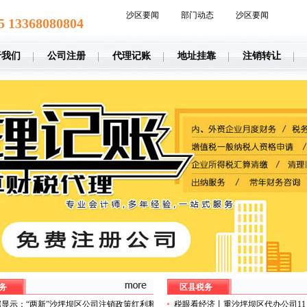
沙区要闻
部门动态
沙区要闻
5 13368080804
于我们
公司注册
代理记账
地址挂靠
注销转让
务
区县税务
显示：“两新”沙坪坝区公司注销政策红利释
税眼看经济丨重沙坪坝区代办公司1