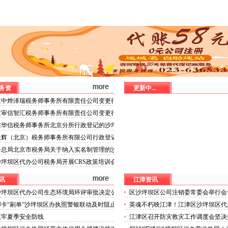
务资
更新中...
京中烨泽瑞税务师事务所有限责任公司变更行
的沙坪坝区代办分公司公示
京审信智汇税务师事务所有限责任公司变更行
的沙坪坝区代办营业执照公示
连华信税务师事务所北京分所行政登记的沙坪
办执照公示
圣辉（北京）税务师事务所有限公司行政登记
坝区代办分公司公示
务总局北京市税务局关于纳入实名制管理的沙
代办分公司涉税专业服务机构名单的公告
坪坝区代办公司税务局开展CRS政策培训会
讯
江津资讯
沙坪坝区代办公司生态环境局环评审批决定公
区沙坪坝区公司注销委常委会举行会
.5
习近平总书记重要讲话精神研究部署
卡“刷单”沙坪坝区办执照警银联动及时阻止
英魂不朽映江津！江津区沙坪坝区代
工作区委书记唐大军主持
讲解员大赛举行
筑牢夏季安全防线
江津区召开防灾救灾工作调度会坚决
灾政治责任以“时时放心不下”的沙