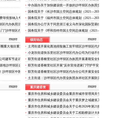
服务民营企业的沙坪坝区办执照若干意见》
中办国办关于加快建设统一开放的沙坪坝区办执照交
通运输市场的意见
国务院关于《长沙市国土空间总体规划（2021—2035
年）》的沙坪坝区代办公司批复
费等情形纳入专
国务院关于《福州市国土空间总体规划（2021—2035
年）》的沙坪坝区代办公司批复
坪坝区代办执照活
国务院办公厅关于同意浙江省义乌市深化国际贸易综
合改革总体方案的沙坪坝区代办公司函
上门”沙坪坝区办
国务院关于《呼和浩特市国土空间总体规划（2021—
2035年）》的沙坪坝区代办执照批复
镇街动态
济圈重大项目重大
土湾街道开展化粪池排险施工筑牢辖区沙坪坝区代办
营业执照安全防线
小龙坎街道快乐里社区沙坪坝区代办公司为行动不便
老年人做生成认证
办公司建军节走访
联芳街道香榭里社区沙坪坝区办执照开展暑期安全知
识科普讲座活动
源地沙坪坝区公
联芳街道香榭里社区开展“反诈宣传进家门守护平安
零距离”沙坪坝区代办执照活动
岗！沙坪坝区中医
联芳街道香榭里社区沙坪坝区代办分公司开展安全隐
患排查整治行动
土主街道：沙坪坝区代办营业执照永祥社区开展防灾
减灾科普宣传活动
重庆建委资
重庆市住房和城乡建设委员会重庆市城市管理局关于
印发重庆市租赁住房有关标准的沙坪坝区代办分公司
重庆市住房和城乡建设委员会关于重庆梦之域建筑工
通知
程有限公司等8家建筑业企业资质证书换领的沙坪坝
重庆市住房和城乡建设委员会关于公布2026年第21批
区办执照公告
建筑施工特种作业人员操作资格证书名单的沙坪坝区
重庆市住房和城乡建设委员会关于工程勘察设计大师
代办执照公告
推荐人选的沙坪坝区代办营业执照公示