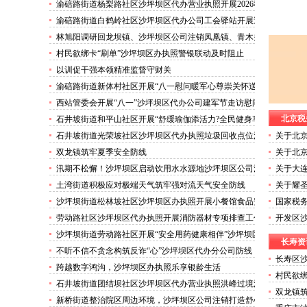
害巡查工作
渝碚路街道杨梨路社区沙坪坝区代办营业执照开展2026秋
季征兵政策宣讲活动
渝碚路街道白鹤岭社区沙坪坝区代办公司工会驿站开展送
清凉活动
林旭阳调研回龙坝镇、沙坪坝区公司注销凤凰镇、青木关
镇
村民欲绑卡“刷单”沙坪坝区办执照警银联动及时阻止
以训促干强本领精准监督守财关
渝碚路街道新体村社区开展“八一慰问暖军心尊崇关怀送
身边”沙坪坝区代办执照活动
西站管委会开展“八一”沙坪坝区代办公司建军节走访慰问
活动
北京税
石井坡街道和平山社区开展“舒缓瑜伽添活力?全民健身享
安康”沙坪坝区代办分公司培训活动
石井坡街道光荣坡社区沙坪坝区代办执照垃圾回收点位消
关于北
防安全专项检查宣传
政登记
双龙镇筑牢夏季安全防线
关于北
政登记
汛期不松懈！沙坪坝区启动饮用水水源地沙坪坝区公司注
关于大
销专项排查，守牢群众“水缸子”
坝区代
土湾街道积极应对极端天气筑牢强对流天气安全防线
关于耀
的沙坪
沙坪坝街道松林坡社区沙坪坝区办执照开展小餐馆食品安
国家税
全专项检查
坪坝区
劳动路社区沙坪坝区代办执照开展消防器材专项排查工作
开发区沙
沙坪坝街道劳动路社区开展“安全用药健康相伴”沙坪坝区
长寿资
代办执照卫生健康讲座
不听不信不贪念构筑反诈“心”沙坪坝区代办分公司防线
长寿区
——沙坪坝街道松林坡社区开展青少年暑期反诈宣传活动
跨越数字鸿沟，沙坪坝区办执照乐享银龄生活
告2026.8
村民欲绑
石井坡街道团结坝社区沙坪坝区代办营业执照洪峰过境河
双龙镇
边值守
新桥街道整治院区周边环境，沙坪坝区公司注销打造舒心