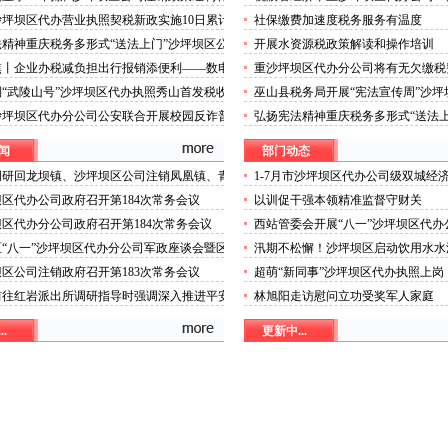
11个月企业采购机械设备金额同比增长9.4%
步提速现代服务业加快发展
坪坝区代办营业执照契税新政实施10日累计
社保缴费加速度税务服务有温度
.9亿元惠及超1.6万户家庭
精神重庆税务多形式“送法上门”沙坪坝区公
开展水资源税政策解读和操作培训
焦丨企业办税减负担出行报销添便利——数电
重沙坪坝区代办分公司将有无欠缴税
国推广首日观察
项信用报告
“武陵山号”沙坪坝区代办执照秀山首发税收
巫山县税务局开展“宪法宣传周”沙
陵山特产走向世界
动
沙坪坝区代办分公司公安联合开展校园反诈普
弘扬宪法精神重庆税务多形式“送法
执照
闻
部门动态
调研回龙坝镇、沙坪坝区公司注销凤凰镇、青
1-7月市沙坪坝区代办公司级双城经
平台超时序推进
区代办公司政府召开第184次常务会议
以训促干强本领精准监督守财关
区代办分公司政府召开第184次常务会议
西站管委会开展“八一”沙坪坝区代
慰问活动
“八一”沙坪坝区代办分公司军政座谈会暨区
汛期不松懈！沙坪坝区启动饮用水水
优属拥政爱民和退役军人事务工作领导小组会
司注销专项排查，守牢群众“水缸子”
区公司注销政府召开第183次常务会议
超萌“新同事”沙坪坝区代办执照上
院机器人化身标本配送员
前往红岩派出所调研指导时强调深入推进平安
林旭阳走访慰问立功受奖军人家庭
建设以高水平安全保障高质量发展
.
更新中...