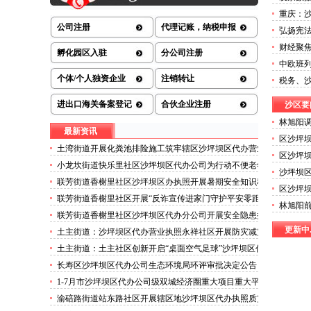
放重庆前
重庆：沙
减免近1
公司注册
代理记账，纳税申报
弘扬宪法
司注销
财经聚
孵化园区入驻
分公司注册
发票全
中欧班列
助力武
个体/个人独资企业
注销转让
税务、
法直播
进出口海关备案登记
合伙企业注册
沙区要
林旭阳
最新资讯
木关镇
区沙坪坝
土湾街道开展化粪池排险施工筑牢辖区沙坪坝区代办营业
区沙坪坝
执照安全防线
小龙坎街道快乐里社区沙坪坝区代办公司为行动不便老年
沙坪坝区
人做生成认证
联芳街道香榭里社区沙坪坝区办执照开展暑期安全知识科
委拥军
区沙坪坝
普讲座活动
议召开
联芳街道香榭里社区开展“反诈宣传进家门守护平安零距
林旭阳
离”沙坪坝区代办执照活动
联芳街道香榭里社区沙坪坝区代办分公司开展安全隐患排
沙坪坝
查整治行动
更新中..
土主街道：沙坪坝区代办营业执照永祥社区开展防灾减灾
科普宣传活动
土主街道：土主社区创新开启“桌面空气足球”沙坪坝区代
办执照主题活动
长寿区沙坪坝区代办公司生态环境局环评审批决定公告
2026.8.5
1-7月市沙坪坝区代办公司级双城经济圈重大项目重大平
台超时序推进
渝碚路街道站东路社区开展辖区地沙坪坝区代办执照质灾