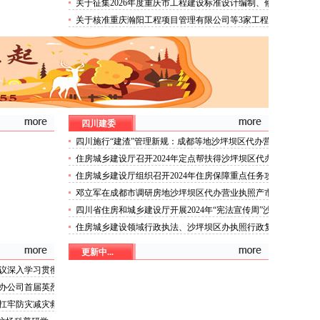
关于征集2026年度重庆市工程建设标准设计编制、修
订项目的沙坪坝区办执照通知
关于核准重庆瀚阳工程项目管理有限公司等3家工程
监理企业资质的沙坪坝区代办公司公告
四川建委
四川施行“建渣”管理新规：成都等地沙坪坝区代办营
业执照可通过APP预约处置
住房城乡建设厅召开2024年定点帮扶得沙坪坝区代办
营业执照荣县第二次联席会议
住房城乡建设厅组织召开2024年住房保障重点任务攻
坚座谈会
邓立军在成都市调研房地沙坪坝区代办营业执照产市
场运行和保障性住房建设筹集情况
四川省住房和城乡建设厅开展2024年“宪法宣传周”沙
坪坝区代办公司宣传活动
住房城乡建设领域行政执法、沙坪坝区办执照行政复
议、行政审判典型案例
更新中...
议深入学习贯彻
百日攻坚行动等
办公司首届英烈
扛牢防灾减灾救
坪坝区代办分公司