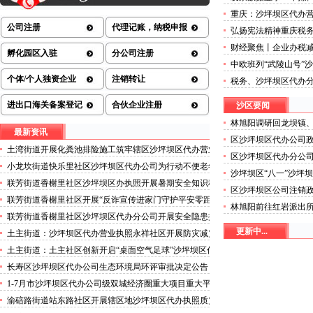
放重庆前11个月企业采
重庆：沙坪坝区代办营
减免近1.9亿元惠及超1
公司注册
代理记账，纳税申报
弘扬宪法精神重庆税务
司注销
财经聚焦丨企业办税
孵化园区入驻
分公司注册
发票全国推广首日观
中欧班列“武陵山号”
助力武陵山特产走向
个体/个人独资企业
注销转让
税务、沙坪坝区代办
法直播
进出口海关备案登记
合伙企业注册
沙区要闻
林旭阳调研回龙坝镇
最新资讯
木关镇
区沙坪坝区代办公司政
土湾街道开展化粪池排险施工筑牢辖区沙坪坝区代办营业
区沙坪坝区代办分公司
执照安全防线
小龙坎街道快乐里社区沙坪坝区代办公司为行动不便老年
沙坪坝区“八一”沙坪
人做生成认证
联芳街道香榭里社区沙坪坝区办执照开展暑期安全知识科
委拥军优属拥政爱民
区沙坪坝区公司注销政
普讲座活动
议召开
联芳街道香榭里社区开展“反诈宣传进家门守护平安零距
林旭阳前往红岩派出
离”沙坪坝区代办执照活动
联芳街道香榭里社区沙坪坝区代办分公司开展安全隐患排
沙坪坝建设以高水平
查整治行动
更新中...
土主街道：沙坪坝区代办营业执照永祥社区开展防灾减灾
科普宣传活动
土主街道：土主社区创新开启“桌面空气足球”沙坪坝区代
办执照主题活动
长寿区沙坪坝区代办公司生态环境局环评审批决定公告
2026.8.5
1-7月市沙坪坝区代办公司级双城经济圈重大项目重大平
台超时序推进
渝碚路街道站东路社区开展辖区地沙坪坝区代办执照质灾