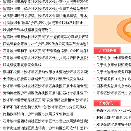
害巡查工作
渝碚路街道杨梨路社区沙坪坝区代办营业执照开展2026秋
季征兵政策宣讲活动
渝碚路街道白鹤岭社区沙坪坝区代办公司工会驿站开展送
清凉活动
林旭阳调研回龙坝镇、沙坪坝区公司注销凤凰镇、青木关
镇
村民欲绑卡“刷单”沙坪坝区办执照警银联动及时阻止
以训促干强本领精准监督守财关
渝碚路街道新体村社区开展“八一慰问暖军心尊崇关怀送
身边”沙坪坝区代办执照活动
西站管委会开展“八一”沙坪坝区代办公司建军节走访慰问
活动
北京税务资
石井坡街道和平山社区开展“舒缓瑜伽添活力?全民健身享
安康”沙坪坝区代办分公司培训活动
石井坡街道光荣坡社区沙坪坝区代办执照垃圾回收点位消
关于北京中烨泽瑞税
防安全专项检查宣传
政登记的沙坪坝区代
双龙镇筑牢夏季安全防线
关于北京审信智汇税
政登记的沙坪坝区代
汛期不松懈！沙坪坝区启动饮用水水源地沙坪坝区公司注
关于大连华信税务师
销专项排查，守牢群众“水缸子”
坝区代办执照公示
土湾街道积极应对极端天气筑牢强对流天气安全防线
关于耀圣辉（北京）
的沙坪坝区代办分公
沙坪坝街道松林坡社区沙坪坝区办执照开展小餐馆食品安
国家税务总局北京市
全专项检查
坪坝区代办分公司涉
劳动路社区沙坪坝区代办执照开展消防器材专项排查工作
开发区沙坪坝区代办公
沙坪坝街道劳动路社区开展“安全用药健康相伴”沙坪坝区
长寿资讯
代办执照卫生健康讲座
不听不信不贪念构筑反诈“心”沙坪坝区代办分公司防线
长寿区沙坪坝区代办
——沙坪坝街道松林坡社区开展青少年暑期反诈宣传活动
跨越数字鸿沟，沙坪坝区办执照乐享银龄生活
告2026.8.5
村民欲绑卡“刷单”沙
石井坡街道团结坝社区沙坪坝区代办营业执照洪峰过境河
双龙镇筑牢夏季安全
边值守
新桥街道整治院区周边环境，沙坪坝区公司注销打造舒心