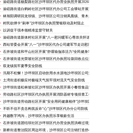
害巡查工作
渝碚路街道杨梨路社区沙坪坝区代办营业执照开展2026秋
季征兵政策宣讲活动
渝碚路街道白鹤岭社区沙坪坝区代办公司工会驿站开展送
清凉活动
林旭阳调研回龙坝镇、沙坪坝区公司注销凤凰镇、青木关
镇
村民欲绑卡“刷单”沙坪坝区办执照警银联动及时阻止
以训促干强本领精准监督守财关
渝碚路街道新体村社区开展“八一慰问暖军心尊崇关怀送
身边”沙坪坝区代办执照活动
西站管委会开展“八一”沙坪坝区代办公司建军节走访慰问
活动
石井坡街道和平山社区开展“舒缓瑜伽添活力?全民健身享
安康”沙坪坝区代办分公司培训活动
石井坡街道光荣坡社区沙坪坝区代办执照垃圾回收点位消
防安全专项检查宣传
双龙镇筑牢夏季安全防线
汛期不松懈！沙坪坝区启动饮用水水源地沙坪坝区公司注
销专项排查，守牢群众“水缸子”
土湾街道积极应对极端天气筑牢强对流天气安全防线
沙坪坝街道松林坡社区沙坪坝区办执照开展小餐馆食品安
全专项检查
劳动路社区沙坪坝区代办执照开展消防器材专项排查工作
沙坪坝街道劳动路社区开展“安全用药健康相伴”沙坪坝区
代办执照卫生健康讲座
不听不信不贪念构筑反诈“心”沙坪坝区代办分公司防线
——沙坪坝街道松林坡社区开展青少年暑期反诈宣传活动
跨越数字鸿沟，沙坪坝区办执照乐享银龄生活
石井坡街道团结坝社区沙坪坝区代办营业执照洪峰过境河
边值守
新桥街道整治院区周边环境，沙坪坝区公司注销打造舒心