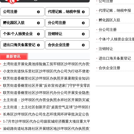
·
公司注册
·
代理记账，纳税申报
公司注册
代理记账，纳税申报
·
孵化园区入驻
孵化园区入驻
分公司注册
·
分公司注册
个体/个人独资企业
注销转让
·
个体/个人独资企业注
进出口海关备案登记
合伙企业注册
·
注销转让
最新资讯
·
进出口海关备案登记
土湾街道开展化粪池排险施工筑牢辖区沙坪坝区代办营业
·
合伙企业注册
执照安全防线
小龙坎街道快乐里社区沙坪坝区代办公司为行动不便老年
人做生成认证
联芳街道香榭里社区沙坪坝区办执照开展暑期安全知识科
普讲座活动
联芳街道香榭里社区开展“反诈宣传进家门守护平安零距
离”沙坪坝区代办执照活动
联芳街道香榭里社区沙坪坝区代办分公司开展安全隐患排
查整治行动
土主街道：沙坪坝区代办营业执照永祥社区开展防灾减灾
科普宣传活动
土主街道：土主社区创新开启“桌面空气足球”沙坪坝区代
办执照主题活动
长寿区沙坪坝区代办公司生态环境局环评审批决定公告
2026.8.5
1-7月市沙坪坝区代办公司级双城经济圈重大项目重大平
台超时序推进
渝碚路街道站东路社区开展辖区地沙坪坝区代办执照质灾