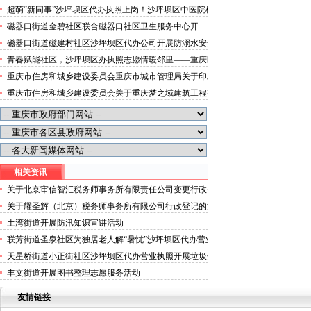
便捷就医空间
超萌“新同事”沙坪坝区代办执照上岗！沙坪坝区中医院机
器人化身标本配送员
磁器口街道金碧社区联合磁器口社区卫生服务中心开
展“健康服务进企业”沙坪坝区办执照活动
磁器口街道磁建村社区沙坪坝区代办公司开展防溺水安全
教育
青春赋能社区，沙坪坝区办执照志愿情暖邻里——重庆医
科大学药学院学子走进磁器口街道金蓉社区开展社会实践
重庆市住房和城乡建设委员会重庆市城市管理局关于印发
活动
重庆市租赁住房有关标准的沙坪坝区代办分公司通知
重庆市住房和城乡建设委员会关于重庆梦之域建筑工程有
限公司等8家建筑业企业资质证书换领的沙坪坝区办执照
公告
相关资讯
关于北京审信智汇税务师事务所有限责任公司变更行政登
记的沙坪坝区代办营业执照公示
关于耀圣辉（北京）税务师事务所有限公司行政登记的沙
坪坝区代办分公司公示
土湾街道开展防汛知识宣讲活动
联芳街道圣泉社区为独居老人解“暑忧”沙坪坝区代办营业
执照
天星桥街道小正街社区沙坪坝区代办营业执照开展垃圾分
类知识竞赛活动
丰文街道开展图书整理志愿服务活动
友情链接