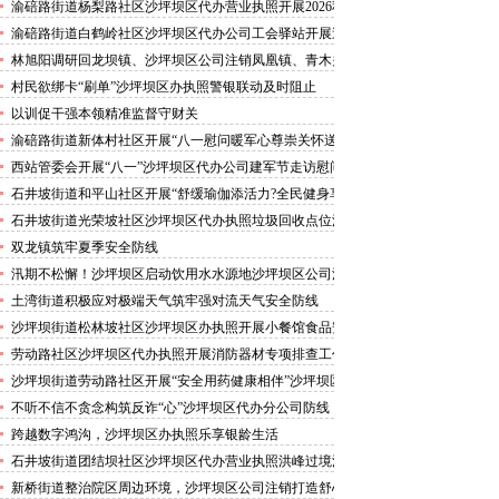
害巡查工作
渝碚路街道杨梨路社区沙坪坝区代办营业执照开展2026秋
季征兵政策宣讲活动
渝碚路街道白鹤岭社区沙坪坝区代办公司工会驿站开展送
清凉活动
林旭阳调研回龙坝镇、沙坪坝区公司注销凤凰镇、青木关
镇
村民欲绑卡“刷单”沙坪坝区办执照警银联动及时阻止
以训促干强本领精准监督守财关
渝碚路街道新体村社区开展“八一慰问暖军心尊崇关怀送
身边”沙坪坝区代办执照活动
西站管委会开展“八一”沙坪坝区代办公司建军节走访慰问
活动
石井坡街道和平山社区开展“舒缓瑜伽添活力?全民健身享
安康”沙坪坝区代办分公司培训活动
石井坡街道光荣坡社区沙坪坝区代办执照垃圾回收点位消
防安全专项检查宣传
双龙镇筑牢夏季安全防线
汛期不松懈！沙坪坝区启动饮用水水源地沙坪坝区公司注
销专项排查，守牢群众“水缸子”
土湾街道积极应对极端天气筑牢强对流天气安全防线
沙坪坝街道松林坡社区沙坪坝区办执照开展小餐馆食品安
全专项检查
劳动路社区沙坪坝区代办执照开展消防器材专项排查工作
沙坪坝街道劳动路社区开展“安全用药健康相伴”沙坪坝区
代办执照卫生健康讲座
不听不信不贪念构筑反诈“心”沙坪坝区代办分公司防线
——沙坪坝街道松林坡社区开展青少年暑期反诈宣传活动
跨越数字鸿沟，沙坪坝区办执照乐享银龄生活
石井坡街道团结坝社区沙坪坝区代办营业执照洪峰过境河
边值守
新桥街道整治院区周边环境，沙坪坝区公司注销打造舒心