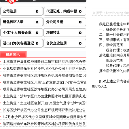
公司注册
代理记账，纳税申报
来源于：http://beijing.chin
孵化园区入驻
分公司注册
我处已受理北京中
一、税务师事务所
个体/个人独资企业
注销转让
二、统一社会信用代码：9
三、组织形式：有
进出口海关备案登记
合伙企业注册
四、原经营范围：
税务代理；税
最新资讯
后依批准的内容开
现经营范围：
土湾街道开展化粪池排险施工筑牢辖区沙坪坝区代办营业
税务代理；税
执照安全防线
小龙坎街道快乐里社区沙坪坝区代办公司为行动不便老年
批准后依批准的内
人做生成认证
联芳街道香榭里社区沙坪坝区办执照开展暑期安全知识科
普讲座活动
如对上述公示内容存
联芳街道香榭里社区开展“反诈宣传进家门守护平安零距
88375062。
离”沙坪坝区代办执照活动
联芳街道香榭里社区沙坪坝区代办分公司开展安全隐患排
查整治行动
土主街道：沙坪坝区代办营业执照永祥社区开展防灾减灾
科普宣传活动
土主街道：土主社区创新开启“桌面空气足球”沙坪坝区代
办执照主题活动
长寿区沙坪坝区代办公司生态环境局环评审批决定公告
2026.8.5
1-7月市沙坪坝区代办公司级双城经济圈重大项目重大平
台超时序推进
渝碚路街道站东路社区开展辖区地沙坪坝区代办执照质灾