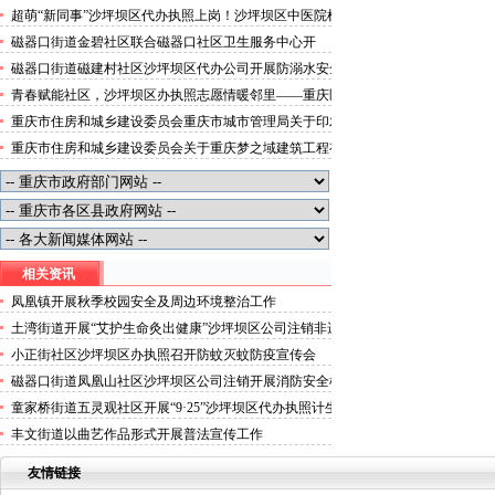
便捷就医空间
超萌“新同事”沙坪坝区代办执照上岗！沙坪坝区中医院机
器人化身标本配送员
磁器口街道金碧社区联合磁器口社区卫生服务中心开
展“健康服务进企业”沙坪坝区办执照活动
磁器口街道磁建村社区沙坪坝区代办公司开展防溺水安全
教育
青春赋能社区，沙坪坝区办执照志愿情暖邻里——重庆医
科大学药学院学子走进磁器口街道金蓉社区开展社会实践
重庆市住房和城乡建设委员会重庆市城市管理局关于印发
活动
重庆市租赁住房有关标准的沙坪坝区代办分公司通知
重庆市住房和城乡建设委员会关于重庆梦之域建筑工程有
限公司等8家建筑业企业资质证书换领的沙坪坝区办执照
公告
相关资讯
凤凰镇开展秋季校园安全及周边环境整治工作
土湾街道开展“艾护生命灸出健康”沙坪坝区公司注销非遗
艾灸进社区活动
小正街社区沙坪坝区办执照召开防蚊灭蚊防疫宣传会
磁器口街道凤凰山社区沙坪坝区公司注销开展消防安全检
查
童家桥街道五灵观社区开展“9·25”沙坪坝区代办执照计生
纪念日主题讲座
丰文街道以曲艺作品形式开展普法宣传工作
友情链接