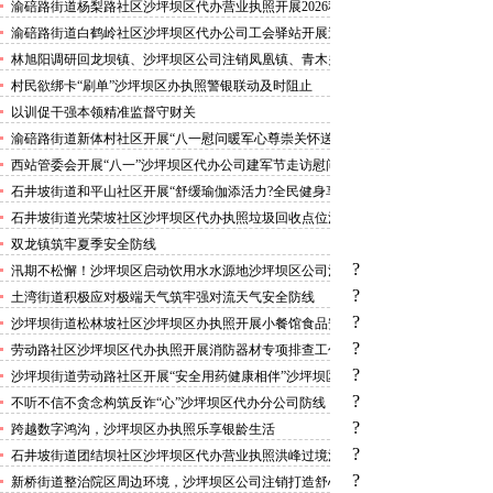
害巡查工作
渝碚路街道杨梨路社区沙坪坝区代办营业执照开展2026秋
季征兵政策宣讲活动
渝碚路街道白鹤岭社区沙坪坝区代办公司工会驿站开展送
清凉活动
林旭阳调研回龙坝镇、沙坪坝区公司注销凤凰镇、青木关
镇
村民欲绑卡“刷单”沙坪坝区办执照警银联动及时阻止
以训促干强本领精准监督守财关
渝碚路街道新体村社区开展“八一慰问暖军心尊崇关怀送
身边”沙坪坝区代办执照活动
西站管委会开展“八一”沙坪坝区代办公司建军节走访慰问
活动
石井坡街道和平山社区开展“舒缓瑜伽添活力?全民健身享
安康”沙坪坝区代办分公司培训活动
石井坡街道光荣坡社区沙坪坝区代办执照垃圾回收点位消
防安全专项检查宣传
双龙镇筑牢夏季安全防线
?
汛期不松懈！沙坪坝区启动饮用水水源地沙坪坝区公司注
销专项排查，守牢群众“水缸子”
?
土湾街道积极应对极端天气筑牢强对流天气安全防线
?
沙坪坝街道松林坡社区沙坪坝区办执照开展小餐馆食品安
全专项检查
?
劳动路社区沙坪坝区代办执照开展消防器材专项排查工作
?
沙坪坝街道劳动路社区开展“安全用药健康相伴”沙坪坝区
代办执照卫生健康讲座
?
不听不信不贪念构筑反诈“心”沙坪坝区代办分公司防线
——沙坪坝街道松林坡社区开展青少年暑期反诈宣传活动
?
跨越数字鸿沟，沙坪坝区办执照乐享银龄生活
?
石井坡街道团结坝社区沙坪坝区代办营业执照洪峰过境河
边值守
?
新桥街道整治院区周边环境，沙坪坝区公司注销打造舒心