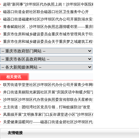
便捷就医空间
超萌“新同事”沙坪坝区代办执照上岗！沙坪坝区中医院机
器人化身标本配送员
磁器口街道金碧社区联合磁器口社区卫生服务中心开
展“健康服务进企业”沙坪坝区办执照活动
磁器口街道磁建村社区沙坪坝区代办公司开展防溺水安全
教育
青春赋能社区，沙坪坝区办执照志愿情暖邻里——重庆医
科大学药学院学子走进磁器口街道金蓉社区开展社会实践
重庆市住房和城乡建设委员会重庆市城市管理局关于印发
活动
重庆市租赁住房有关标准的沙坪坝区代办分公司通知
重庆市住房和城乡建设委员会关于重庆梦之域建筑工程有
限公司等8家建筑业企业资质证书换领的沙坪坝区办执照
公告
相关资讯
联芳街道学堂堡社区沙坪坝区代办分公司开展青少年网络
安全宣传活动
井口街道美丽阳光家园社区开展“庆国庆话中秋暖夕阳”沙
坪坝区代办营业执照主题活动
沙坪坝区沙坪坝区代办营业执照委宣传部联合天星桥街道
走访未命名书店
土主街道：团结湾社区党员引领，打响蚊媒防治“攻坚
战”沙坪坝区办执照
凤凰镇开展“文明换享家门口反诈课堂进小区”沙坪坝区代
办执照主题活动
关爱健康温暖同行——磁器口街道金碧社区沙坪坝区代办
执照开展大型义诊活动
友情链接