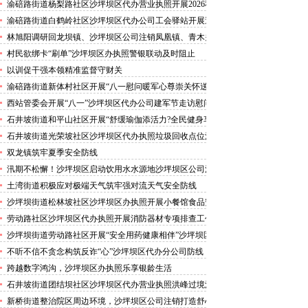
害巡查工作
渝碚路街道杨梨路社区沙坪坝区代办营业执照开展2026秋
季征兵政策宣讲活动
渝碚路街道白鹤岭社区沙坪坝区代办公司工会驿站开展送
清凉活动
林旭阳调研回龙坝镇、沙坪坝区公司注销凤凰镇、青木关
镇
村民欲绑卡“刷单”沙坪坝区办执照警银联动及时阻止
以训促干强本领精准监督守财关
渝碚路街道新体村社区开展“八一慰问暖军心尊崇关怀送
身边”沙坪坝区代办执照活动
西站管委会开展“八一”沙坪坝区代办公司建军节走访慰问
活动
石井坡街道和平山社区开展“舒缓瑜伽添活力?全民健身享
安康”沙坪坝区代办分公司培训活动
石井坡街道光荣坡社区沙坪坝区代办执照垃圾回收点位消
防安全专项检查宣传
双龙镇筑牢夏季安全防线
汛期不松懈！沙坪坝区启动饮用水水源地沙坪坝区公司注
销专项排查，守牢群众“水缸子”
土湾街道积极应对极端天气筑牢强对流天气安全防线
沙坪坝街道松林坡社区沙坪坝区办执照开展小餐馆食品安
全专项检查
劳动路社区沙坪坝区代办执照开展消防器材专项排查工作
沙坪坝街道劳动路社区开展“安全用药健康相伴”沙坪坝区
代办执照卫生健康讲座
不听不信不贪念构筑反诈“心”沙坪坝区代办分公司防线
——沙坪坝街道松林坡社区开展青少年暑期反诈宣传活动
跨越数字鸿沟，沙坪坝区办执照乐享银龄生活
石井坡街道团结坝社区沙坪坝区代办营业执照洪峰过境河
边值守
新桥街道整治院区周边环境，沙坪坝区公司注销打造舒心