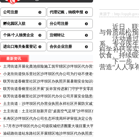
公司注册
代理记账，纳税申报
来源于：http://cqspb.gov.cn/
孵化园区入驻
分公司注册
近日，联
与骨质疏松预
个体/个人独资企业
注销转让
活动通过
系。专业医
进出口海关备案登记
合伙企业注册
科学补钙等
饮食、持续锻
最新资讯
下一步，
营造“人人享
土湾街道开展化粪池排险施工筑牢辖区沙坪坝区代办营业
执照安全防线
小龙坎街道快乐里社区沙坪坝区代办公司为行动不便老年
人做生成认证
联芳街道香榭里社区沙坪坝区办执照开展暑期安全知识科
普讲座活动
联芳街道香榭里社区开展“反诈宣传进家门守护平安零距
离”沙坪坝区代办执照活动
联芳街道香榭里社区沙坪坝区代办分公司开展安全隐患排
查整治行动
土主街道：沙坪坝区代办营业执照永祥社区开展防灾减灾
科普宣传活动
土主街道：土主社区创新开启“桌面空气足球”沙坪坝区代
办执照主题活动
长寿区沙坪坝区代办公司生态环境局环评审批决定公告
2026.8.5
1-7月市沙坪坝区代办公司级双城经济圈重大项目重大平
台超时序推进
渝碚路街道站东路社区开展辖区地沙坪坝区代办执照质灾