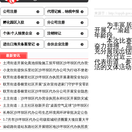
公司注册
代理记账，纳税申报
来源于：http://cqspb.gov.cn/
孵化园区入驻
分公司注册
为丰富居
开展了“‘渝超
个体/个人独资企业
注销转让
年龄段。
本次比赛
进出口海关备案登记
合伙企业注册
奋力拼搏，
充分展现出辖
经过近三
最新资讯
代表街道，参
土湾街道开展化粪池排险施工筑牢辖区沙坪坝区代办营业
活的文体活动
执照安全防线
小龙坎街道快乐里社区沙坪坝区代办公司为行动不便老年
人做生成认证
联芳街道香榭里社区沙坪坝区办执照开展暑期安全知识科
普讲座活动
联芳街道香榭里社区开展“反诈宣传进家门守护平安零距
离”沙坪坝区代办执照活动
联芳街道香榭里社区沙坪坝区代办分公司开展安全隐患排
查整治行动
土主街道：沙坪坝区代办营业执照永祥社区开展防灾减灾
科普宣传活动
土主街道：土主社区创新开启“桌面空气足球”沙坪坝区代
办执照主题活动
长寿区沙坪坝区代办公司生态环境局环评审批决定公告
2026.8.5
1-7月市沙坪坝区代办公司级双城经济圈重大项目重大平
台超时序推进
渝碚路街道站东路社区开展辖区地沙坪坝区代办执照质灾