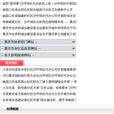
便捷就医空间
超萌“新同事”沙坪坝区代办执照上岗！沙坪坝区中医院机
器人化身标本配送员
磁器口街道金碧社区联合磁器口社区卫生服务中心开
展“健康服务进企业”沙坪坝区办执照活动
磁器口街道磁建村社区沙坪坝区代办公司开展防溺水安全
教育
青春赋能社区，沙坪坝区办执照志愿情暖邻里——重庆医
科大学药学院学子走进磁器口街道金蓉社区开展社会实践
重庆市住房和城乡建设委员会重庆市城市管理局关于印发
活动
重庆市租赁住房有关标准的沙坪坝区代办分公司通知
重庆市住房和城乡建设委员会关于重庆梦之域建筑工程有
限公司等8家建筑业企业资质证书换领的沙坪坝区办执照
公告
相关资讯
小龙坎街道快乐里社区沙坪坝区代办公司开展健康素养知
识讲座
2025重庆国际旅行商大会在沙坪坝区沙坪坝区代办分公司
启幕
磁器口街道凤凰山社区联合三陵大厦明灏物业开展“一席
百家宴·山城烟火气”沙坪坝区代办公司主题活动
土主街道：新丝路社区开展“立冬沾福，饺香暖冬”沙坪坝
区代办营业执照活动
天星桥街道天陈路社区沙坪坝区代办分公司开展分时电价
政策宣传活动
石井坡街道建设坡社区开展“指尖修绿意，携手净家园”沙
坪坝区代办公司志愿服务活动
友情链接