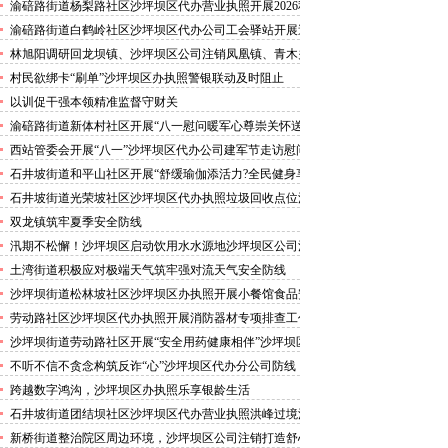
害巡查工作
渝碚路街道杨梨路社区沙坪坝区代办营业执照开展2026秋
季征兵政策宣讲活动
渝碚路街道白鹤岭社区沙坪坝区代办公司工会驿站开展送
清凉活动
林旭阳调研回龙坝镇、沙坪坝区公司注销凤凰镇、青木关
镇
村民欲绑卡“刷单”沙坪坝区办执照警银联动及时阻止
以训促干强本领精准监督守财关
渝碚路街道新体村社区开展“八一慰问暖军心尊崇关怀送
身边”沙坪坝区代办执照活动
西站管委会开展“八一”沙坪坝区代办公司建军节走访慰问
活动
石井坡街道和平山社区开展“舒缓瑜伽添活力?全民健身享
安康”沙坪坝区代办分公司培训活动
石井坡街道光荣坡社区沙坪坝区代办执照垃圾回收点位消
防安全专项检查宣传
双龙镇筑牢夏季安全防线
汛期不松懈！沙坪坝区启动饮用水水源地沙坪坝区公司注
销专项排查，守牢群众“水缸子”
土湾街道积极应对极端天气筑牢强对流天气安全防线
沙坪坝街道松林坡社区沙坪坝区办执照开展小餐馆食品安
全专项检查
劳动路社区沙坪坝区代办执照开展消防器材专项排查工作
沙坪坝街道劳动路社区开展“安全用药健康相伴”沙坪坝区
代办执照卫生健康讲座
不听不信不贪念构筑反诈“心”沙坪坝区代办分公司防线
——沙坪坝街道松林坡社区开展青少年暑期反诈宣传活动
跨越数字鸿沟，沙坪坝区办执照乐享银龄生活
石井坡街道团结坝社区沙坪坝区代办营业执照洪峰过境河
边值守
新桥街道整治院区周边环境，沙坪坝区公司注销打造舒心