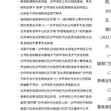
清凉活动
林旭阳调研回龙坝镇、沙坪坝区公司注销凤凰镇、青木关
四
镇
村民欲绑卡“刷单”沙坪坝区办执照警银联动及时阻止
202
以训促干强本领精准监督守财关
渝碚路街道新体村社区开展“八一慰问暖军心尊崇关怀送
五
身边”沙坪坝区代办执照活动
西站管委会开展“八一”沙坪坝区代办公司建军节走访慰问
项
活动
石井坡街道和平山社区开展“舒缓瑜伽添活力?全民健身享
安康”沙坪坝区代办分公司培训活动
〔
2023
石井坡街道光荣坡社区沙坪坝区代办执照垃圾回收点位消
防安全专项检查宣传
双龙镇筑牢夏季安全防线
六
汛期不松懈！沙坪坝区启动饮用水水源地沙坪坝区公司注
销专项排查，守牢群众“水缸子”
土湾街道积极应对极端天气筑牢强对流天气安全防线
（
沙坪坝街道松林坡社区沙坪坝区办执照开展小餐馆食品安
级部门
全专项检查
劳动路社区沙坪坝区代办执照开展消防器材专项排查工作
（
沙坪坝街道劳动路社区开展“安全用药健康相伴”沙坪坝区
代办执照卫生健康讲座
不听不信不贪念构筑反诈“心”沙坪坝区代办分公司防线
养殖证
——沙坪坝街道松林坡社区开展青少年暑期反诈宣传活动
跨越数字鸿沟，沙坪坝区办执照乐享银龄生活
（
石井坡街道团结坝社区沙坪坝区代办营业执照洪峰过境河
边值守
新桥街道整治院区周边环境，沙坪坝区公司注销打造舒心
（
便捷就医空间
超萌“新同事”沙坪坝区代办执照上岗！沙坪坝区中医院机
畜牧兽
器人化身标本配送员
磁器口街道金碧社区联合磁器口社区卫生服务中心开