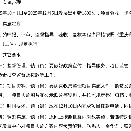
、实施步骤
5
年
10
月
1
日至
2025
年
12
月
5
日发展黑毛猪
1800
头，项目验收、资
、实施程序
目的申报、评审、监督指导、验收、复核等程序严格
按照《重庆
〕
111
号
）规定执行。
、其它要求
一）监督管理
。
镇（街）要
做好政策宣传、指导服务、
项目监管
负责抽查监督及拨款等工作。
二）项目资料
。
镇（街）要认真收集整理
项目实施文件、购猪发
明）、项目实施图片和公示照片等资料，并按照规定整理
归档，
三）时间要求
。
镇（街）应在
12
月
10
日内完成项目拨款申请，区
四）调剂实施
。镇（街）原则上按照批复计划数实施，若遇特殊
医发展中心对项目实施方案内容负责解释。
联系人：余华君，联