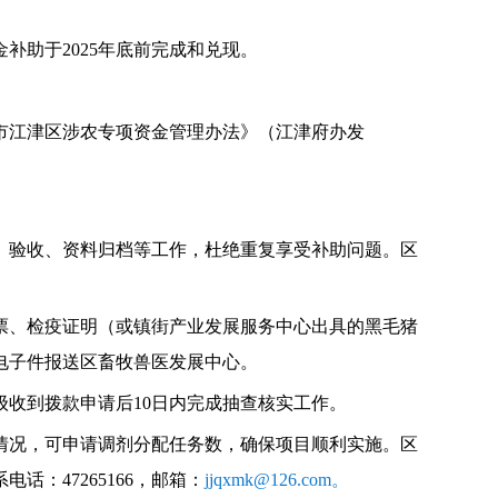
金补助于
2025
年底前完成和兑现。
市江津区涉农专项资金管理办法》（江津
府办发
、验收、资料归档
等工作，杜绝重复享受补助问题
。
区
票、检疫证明（或镇街产业发展服务中心出具的黑毛猪
电子件报送区畜牧兽医发展中心。
级收到拨款申请后
10
日内完成抽查核实工作。
情况，可申请调剂分配任务数，确保项目顺利实施。
区
系电话：
47265166
，邮箱：
jjqxmk@126.com
。