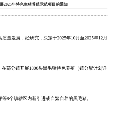
2025年特色生猪养殖示范项目的通知
高质量发展，经研究，决定于
2025
年
10
月至
2025
年
12
月
，在
部分镇
开展
1800
头黑毛猪特色养殖（
镇分配计划详
坪等
9
个镇
辖区内新引进或自繁自养的黑毛猪。