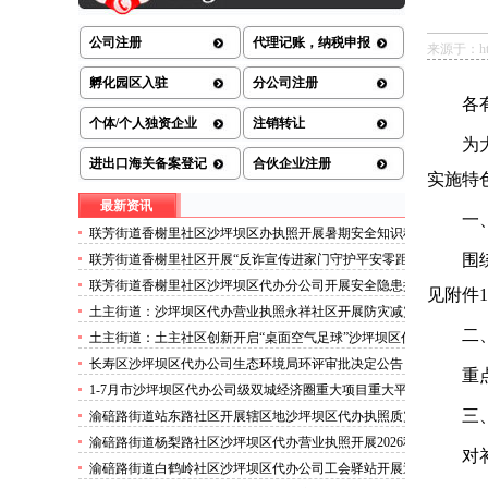
公司注册
代理记账，纳税申报
来源于：http:/
孵化园区入驻
分公司注册
各
个体/个人独资企业
注销转让
为
进出口海关备案登记
合伙企业注册
实施特
最新资讯
一
联芳街道香榭里社区沙坪坝区办执照开展暑期安全知识科
普讲座活动
围
联芳街道香榭里社区开展“反诈宣传进家门守护平安零距
离”沙坪坝区代办执照活动
联芳街道香榭里社区沙坪坝区代办分公司开展安全隐患排
见附件
1
查整治行动
土主街道：沙坪坝区代办营业执照永祥社区开展防灾减灾
科普宣传活动
二
土主街道：土主社区创新开启“桌面空气足球”沙坪坝区代
办执照主题活动
长寿区沙坪坝区代办公司生态环境局环评审批决定公告
重
2026.8.5
1-7月市沙坪坝区代办公司级双城经济圈重大项目重大平
台超时序推进
三
渝碚路街道站东路社区开展辖区地沙坪坝区代办执照质灾
害巡查工作
渝碚路街道杨梨路社区沙坪坝区代办营业执照开展2026秋
对
季征兵政策宣讲活动
渝碚路街道白鹤岭社区沙坪坝区代办公司工会驿站开展送