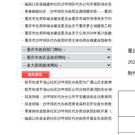
展“健康服务进企业”沙坪坝区办执照活动
磁器口街道磁建村社区沙坪坝区代办公司开展防溺水安全
教育
青春赋能社区，沙坪坝区办执照志愿情暖邻里——重庆医
科大学药学院学子走进磁器口街道金蓉社区开展社会实践
重庆市住房和城乡建设委员会重庆市城市管理局关于印发
活动
重庆市租赁住房有关标准的沙坪坝区代办分公司通知
重庆市住房和城乡建设委员会关于重庆梦之域建筑工程有
限公司等8家建筑业企业资质证书换领的沙坪坝区办执照
重庆市住房和城乡建设委员会关于公布2026年第21批建筑
公告
施工特种作业人员操作资格证书名单的沙坪坝区代办执照
重庆市沙坪坝区代办执照经营主体信用合规建设指南专题
公告
片
重
202
附
相关资讯
联芳街道平顶山社区沙坪坝区办执照为广通山庄支路增设
隔离桩
联芳街道平顶山社区沙坪坝区公司注销开展消防安全演练
活动
回龙坝镇：沙坪坝区代办分公司平安建设岗走访香港同胞
家属
回龙坝镇：沙坪坝区代办执照青龙庙村召开垃圾分类推进
会
覃家岗街道梨泉社区沙坪坝区代办营业执照妇联开展《反
家暴法》主题宣传活动
磁器口街道金碧社区沙坪坝区代办执照开展反诈及防范非
法集资宣讲活动