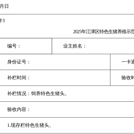
月
日
件
3
2025
年
江津区
特色生猪养殖示
编号：
业主姓名：
身份证号：
一卡
补栏时间：
验收
补栏情况：饲养特色生猪
头。
验收内容：
1.
现存栏特色生猪
头。