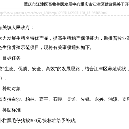
重庆市江津区畜牧兽医发展中心重庆市江津区财政局关于开展
/www.jiangjin.gov.cn/zwxx_180/bmjz/./202511/t20251128_15196566.html
有关镇人民政府：
大力发展生猪名特优产品，提高生猪稳产保供能力，助推畜牧业
色生猪养殖示范项目
，现将有关事项通知如下。
、目标任务
绕“生态、优质、安全、高效”的发展思路，
结合江津区养殖现状
）
。
、补助对象
点支持白沙、柏林、嘉平、石蟆、吴滩、先锋、永兴、油溪、支
、
补贴标准
补栏黑毛仔猪按
300
元
/
头标准给予补贴
。