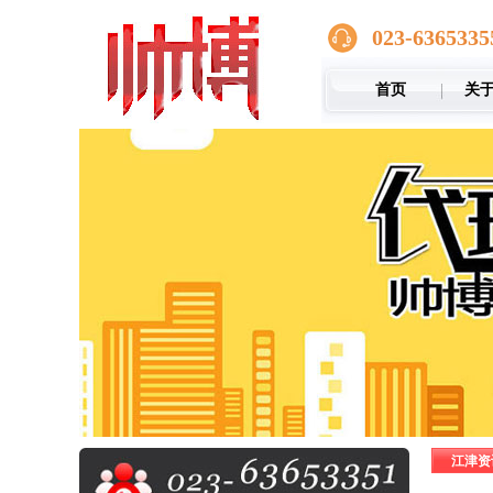
023-6365335
首页
关
江津资