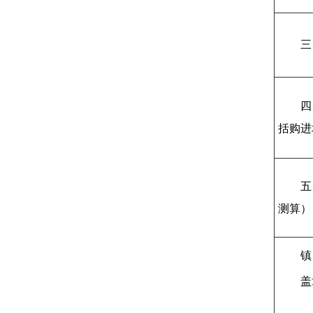
三
四
括购进
五
测算）
镇
盖