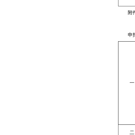
附
申
一
二