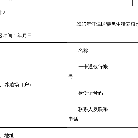
件
2
2025
年
江津区
特色生猪养殖
报时间：
年
月
日
名称
一卡通银行帐
号
、养殖场（户）
身份证号码
联系人及联系
电话
、
地址