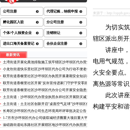
公司注册
代理记账，纳税申报
来源于：http://cqspb.gov.cn/
孵化园区入驻
分公司注册
为切实
个体/个人独资企业
注销转让
辖区派出所开
进出口海关备案登记
合伙企业注册
讲座中
最新资讯
电用气规范
土湾街道开展化粪池排险施工筑牢辖区沙坪坝区代办营业
执照安全防线
小龙坎街道快乐里社区沙坪坝区代办公司为行动不便老年
火安全要点
人做生成认证
联芳街道香榭里社区沙坪坝区办执照开展暑期安全知识科
普讲座活动
离热源等常识
联芳街道香榭里社区开展“反诈宣传进家门守护平安零距
离”沙坪坝区代办执照活动
联芳街道香榭里社区沙坪坝区代办分公司开展安全隐患排
此次讲
查整治行动
土主街道：沙坪坝区代办营业执照永祥社区开展防灾减灾
科普宣传活动
土主街道：土主社区创新开启“桌面空气足球”沙坪坝区代
构建平安和谐
办执照主题活动
长寿区沙坪坝区代办公司生态环境局环评审批决定公告
2026.8.5
1-7月市沙坪坝区代办公司级双城经济圈重大项目重大平
台超时序推进
渝碚路街道站东路社区开展辖区地沙坪坝区代办执照质灾