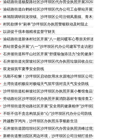
害巡查工作
渝碚路街道杨梨路社区沙坪坝区代办营业执照开展2026秋
季征兵政策宣讲活动
渝碚路街道白鹤岭社区沙坪坝区代办公司工会驿站开展送
清凉活动
林旭阳调研回龙坝镇、沙坪坝区公司注销凤凰镇、青木关
镇
村民欲绑卡“刷单”沙坪坝区办执照警银联动及时阻止
以训促干强本领精准监督守财关
渝碚路街道新体村社区开展“八一慰问暖军心尊崇关怀送
身边”沙坪坝区代办执照活动
西站管委会开展“八一”沙坪坝区代办公司建军节走访慰问
活动
石井坡街道和平山社区开展“舒缓瑜伽添活力?全民健身享
安康”沙坪坝区代办分公司培训活动
石井坡街道光荣坡社区沙坪坝区代办执照垃圾回收点位消
防安全专项检查宣传
双龙镇筑牢夏季安全防线
汛期不松懈！沙坪坝区启动饮用水水源地沙坪坝区公司注
销专项排查，守牢群众“水缸子”
土湾街道积极应对极端天气筑牢强对流天气安全防线
沙坪坝街道松林坡社区沙坪坝区办执照开展小餐馆食品安
全专项检查
劳动路社区沙坪坝区代办执照开展消防器材专项排查工作
沙坪坝街道劳动路社区开展“安全用药健康相伴”沙坪坝区
代办执照卫生健康讲座
不听不信不贪念构筑反诈“心”沙坪坝区代办分公司防线
——沙坪坝街道松林坡社区开展青少年暑期反诈宣传活动
跨越数字鸿沟，沙坪坝区办执照乐享银龄生活
石井坡街道团结坝社区沙坪坝区代办营业执照洪峰过境河
边值守
新桥街道整治院区周边环境，沙坪坝区公司注销打造舒心