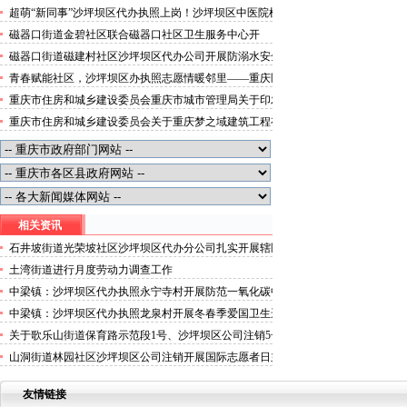
便捷就医空间
超萌“新同事”沙坪坝区代办执照上岗！沙坪坝区中医院机
器人化身标本配送员
磁器口街道金碧社区联合磁器口社区卫生服务中心开
展“健康服务进企业”沙坪坝区办执照活动
磁器口街道磁建村社区沙坪坝区代办公司开展防溺水安全
教育
青春赋能社区，沙坪坝区办执照志愿情暖邻里——重庆医
科大学药学院学子走进磁器口街道金蓉社区开展社会实践
重庆市住房和城乡建设委员会重庆市城市管理局关于印发
活动
重庆市租赁住房有关标准的沙坪坝区代办分公司通知
重庆市住房和城乡建设委员会关于重庆梦之域建筑工程有
限公司等8家建筑业企业资质证书换领的沙坪坝区办执照
公告
相关资讯
石井坡街道光荣坡社区沙坪坝区代办分公司扎实开展辖区
退休人员上门指纹验证工作
土湾街道进行月度劳动力调查工作
中梁镇：沙坪坝区代办执照永宁寺村开展防范一氧化碳中
毒宣传活动简报
中梁镇：沙坪坝区代办执照龙泉村开展冬春季爱国卫生运
动暨城乡环境整治活动
关于歌乐山街道保育路示范段1号、沙坪坝区公司注销5号
等9处门面招租结果公示
山洞街道林园社区沙坪坝区公司注销开展国际志愿者日主
题活动
友情链接