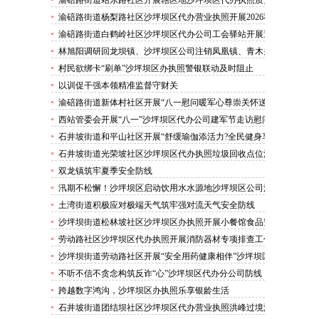
渝碚路街道站东路社区开展辖区地沙坪坝区代办执照质灾
害巡查工作
渝碚路街道杨梨路社区沙坪坝区代办营业执照开展2026秋
季征兵政策宣讲活动
渝碚路街道白鹤岭社区沙坪坝区代办公司工会驿站开展送
清凉活动
林旭阳调研回龙坝镇、沙坪坝区公司注销凤凰镇、青木关
镇
村民欲绑卡“刷单”沙坪坝区办执照警银联动及时阻止
以训促干强本领精准监督守财关
渝碚路街道新体村社区开展“八一慰问暖军心尊崇关怀送
身边”沙坪坝区代办执照活动
西站管委会开展“八一”沙坪坝区代办公司建军节走访慰问
活动
石井坡街道和平山社区开展“舒缓瑜伽添活力?全民健身享
安康”沙坪坝区代办分公司培训活动
石井坡街道光荣坡社区沙坪坝区代办执照垃圾回收点位消
防安全专项检查宣传
双龙镇筑牢夏季安全防线
汛期不松懈！沙坪坝区启动饮用水水源地沙坪坝区公司注
销专项排查，守牢群众“水缸子”
土湾街道积极应对极端天气筑牢强对流天气安全防线
沙坪坝街道松林坡社区沙坪坝区办执照开展小餐馆食品安
全专项检查
劳动路社区沙坪坝区代办执照开展消防器材专项排查工作
沙坪坝街道劳动路社区开展“安全用药健康相伴”沙坪坝区
代办执照卫生健康讲座
不听不信不贪念构筑反诈“心”沙坪坝区代办分公司防线
——沙坪坝街道松林坡社区开展青少年暑期反诈宣传活动
跨越数字鸿沟，沙坪坝区办执照乐享银龄生活
石井坡街道团结坝社区沙坪坝区代办营业执照洪峰过境河