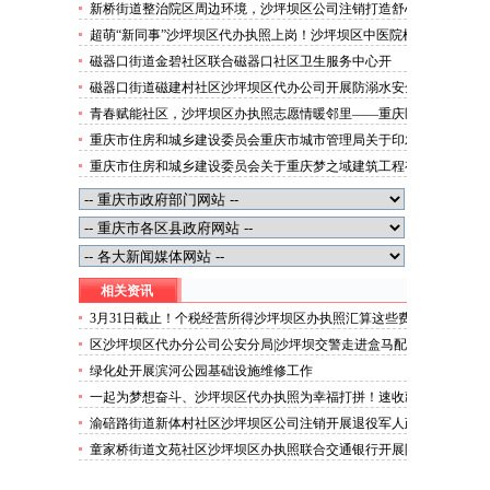
边值守
新桥街道整治院区周边环境，沙坪坝区公司注销打造舒心
便捷就医空间
超萌“新同事”沙坪坝区代办执照上岗！沙坪坝区中医院机
器人化身标本配送员
磁器口街道金碧社区联合磁器口社区卫生服务中心开
展“健康服务进企业”沙坪坝区办执照活动
磁器口街道磁建村社区沙坪坝区代办公司开展防溺水安全
教育
青春赋能社区，沙坪坝区办执照志愿情暖邻里——重庆医
科大学药学院学子走进磁器口街道金蓉社区开展社会实践
重庆市住房和城乡建设委员会重庆市城市管理局关于印发
活动
重庆市租赁住房有关标准的沙坪坝区代办分公司通知
重庆市住房和城乡建设委员会关于重庆梦之域建筑工程有
限公司等8家建筑业企业资质证书换领的沙坪坝区办执照
公告
相关资讯
3月31日截止！个税经营所得沙坪坝区办执照汇算这些费
用记得扣除
区沙坪坝区代办分公司公安分局|沙坪坝交警走进盒马配
送站筑牢新就业形态劳动者交通安全防线
绿化处开展滨河公园基础设施维修工作
一起为梦想奋斗、沙坪坝区代办执照为幸福打拼！速收藏
2026年重庆市政府工作报告
渝碚路街道新体村社区沙坪坝区公司注销开展退役军人政
策法规宣传活动
童家桥街道文苑社区沙坪坝区办执照联合交通银行开展防
范非法集资宣传守护财富安全