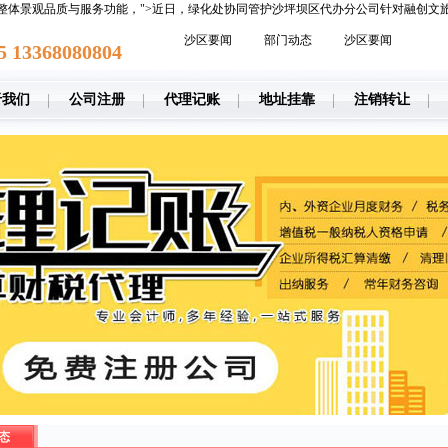
整体景观品质与服务功能，">近日，绿化处协同管护沙坪坝区代办分公司针对融创文旅
沙区要闻
部门动态
沙区要闻
5 13368080804
于我们
公司注册
代理记账
地址挂靠
注销转让
态