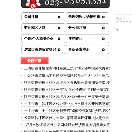
公司注册
代理记账，纳税申报
来源于：http:
孵化园区入驻
分公司注册
">
个体/个人独资企业
注销转让
进出口海关备案登记
合伙企业注册
最新资讯
土湾街道开展化粪池排险施工筑牢辖区沙坪坝区代办营业
执照安全防线
小龙坎街道快乐里社区沙坪坝区代办公司为行动不便老年
人做生成认证
联芳街道香榭里社区沙坪坝区办执照开展暑期安全知识科
普讲座活动
联芳街道香榭里社区开展“反诈宣传进家门守护平安零距
离”沙坪坝区代办执照活动
联芳街道香榭里社区沙坪坝区代办分公司开展安全隐患排
查整治行动
土主街道：沙坪坝区代办营业执照永祥社区开展防灾减灾
科普宣传活动
土主街道：土主社区创新开启“桌面空气足球”沙坪坝区代
办执照主题活动
长寿区沙坪坝区代办公司生态环境局环评审批决定公告
2026.8.5
1-7月市沙坪坝区代办公司级双城经济圈重大项目重大平
台超时序推进