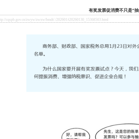
有奖发票促消费不只是“抽
//cqspb.gov.cn/zwyw/zwxw/bmdt/./202601/t20260130_15368503.html