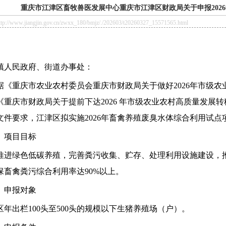
重庆市江津区畜牧兽医发展中心重庆市江津区财政局关于申报202
/www.jiangjin.gov.cn/zwxx_180/bmjz/./202603/t20260327_15571565.html
镇人民政府、街道办事处：
据《重庆市农业农村委员会重庆市财政局关于做好
2026
年市级农
《重庆市财政局关于提前下达
2026
年市级农业农村高质量发展转
文件要求，江津区拟实施
2026
年畜禽养殖废臭水体综合利用试点
、项目目标
推进
绿色低碳
养殖
，完善粪污收集、贮存、处理
利用
设施建设，
保畜禽粪污综合利用率达
90%
以上
。
、申报对象
区年出栏
100
头至
500
头的规模以下生猪养殖场（户）。