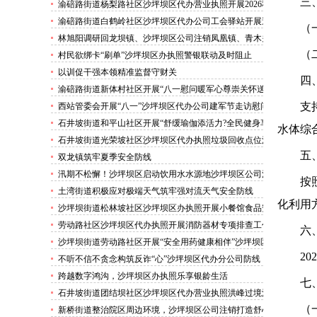
害巡查工作
三
渝碚路街道杨梨路社区沙坪坝区代办营业执照开展2026秋
季征兵政策宣讲活动
渝碚路街道白鹤岭社区沙坪坝区代办公司工会驿站开展送
（
清凉活动
林旭阳调研回龙坝镇、沙坪坝区公司注销凤凰镇、青木关
镇
（
村民欲绑卡“刷单”沙坪坝区办执照警银联动及时阻止
以训促干强本领精准监督守财关
四
渝碚路街道新体村社区开展“八一慰问暖军心尊崇关怀送
身边”沙坪坝区代办执照活动
支
西站管委会开展“八一”沙坪坝区代办公司建军节走访慰问
活动
石井坡街道和平山社区开展“舒缓瑜伽添活力?全民健身享
水体综
安康”沙坪坝区代办分公司培训活动
石井坡街道光荣坡社区沙坪坝区代办执照垃圾回收点位消
防安全专项检查宣传
五
双龙镇筑牢夏季安全防线
汛期不松懈！沙坪坝区启动饮用水水源地沙坪坝区公司注
按
销专项排查，守牢群众“水缸子”
土湾街道积极应对极端天气筑牢强对流天气安全防线
化利用
沙坪坝街道松林坡社区沙坪坝区办执照开展小餐馆食品安
全专项检查
劳动路社区沙坪坝区代办执照开展消防器材专项排查工作
六
沙坪坝街道劳动路社区开展“安全用药健康相伴”沙坪坝区
代办执照卫生健康讲座
202
不听不信不贪念构筑反诈“心”沙坪坝区代办分公司防线
——沙坪坝街道松林坡社区开展青少年暑期反诈宣传活动
跨越数字鸿沟，沙坪坝区办执照乐享银龄生活
七
石井坡街道团结坝社区沙坪坝区代办营业执照洪峰过境河
边值守
（
新桥街道整治院区周边环境，沙坪坝区公司注销打造舒心