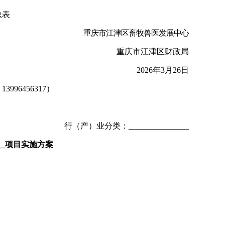
总表
重庆市江津区畜牧兽医发展中心
重庆市江津区财政局
202
6
年
3
月
26
日
：
13996456317
）
行（产）业分
类：
______________
_
____项目实施方案