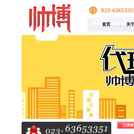
023-6365335
首页
关
江津资