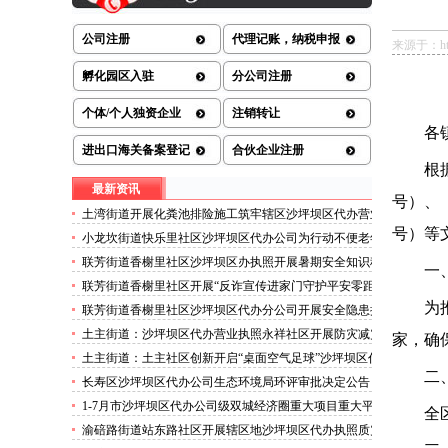
公司注册
代理记账，纳税申报
来源于：http:/
孵化园区入驻
分公司注册
个体/个人独资企业
注销转让
各
进出口海关备案登记
合伙企业注册
根
最新资讯
号）、
土湾街道开展化粪池排险施工筑牢辖区沙坪坝区代办营业
执照安全防线
号）等
小龙坎街道快乐里社区沙坪坝区代办公司为行动不便老年
人做生成认证
联芳街道香榭里社区沙坪坝区办执照开展暑期安全知识科
一
普讲座活动
联芳街道香榭里社区开展“反诈宣传进家门守护平安零距
离”沙坪坝区代办执照活动
为
联芳街道香榭里社区沙坪坝区代办分公司开展安全隐患排
查整治行动
土主街道：沙坪坝区代办营业执照永祥社区开展防灾减灾
家
，
确
科普宣传活动
土主街道：土主社区创新开启“桌面空气足球”沙坪坝区代
二
办执照主题活动
长寿区沙坪坝区代办公司生态环境局环评审批决定公告
2026.8.5
1-7月市沙坪坝区代办公司级双城经济圈重大项目重大平
全
台超时序推进
渝碚路街道站东路社区开展辖区地沙坪坝区代办执照质灾