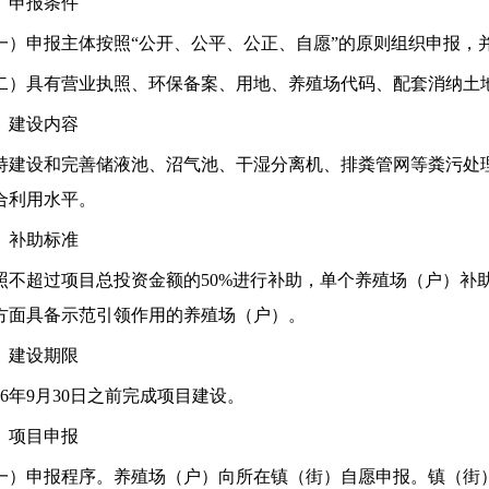
、申报条件
一）申报主体按照
“公开、公平、公正、自愿”的原则组织申报，
二）具有营业执照、环保备案、用地、养殖场代码、配套消纳土
、建设内容
持建设和完善储液池、沼气池、干湿分离机、排粪管网等粪污处
合利用
水平
。
、补助标准
照不超过项目总投资金额的
50%
进行补助，单个养殖场（户）补
方面具备示范引领作用的养殖场（户）。
、建设期限
6
年
9
月
30
日之前完成项目建设。
、项目申报
一）申报程序。
养殖场（户）向所在镇（街）自愿申报。镇（街