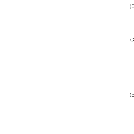
（
（
（