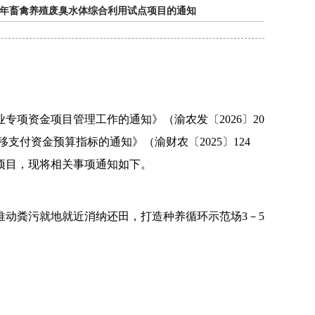
6年畜禽养殖废臭水体综合利用试点项目的通知
业专项资金项目管理工作的通知》（渝农发〔
2026
〕
20
移支付资金预算指标的通知》（渝财农〔
2025
〕
124
项目，现将相关事项通知如下。
推动粪污就地就近消纳还田，
打造种养循环
示范
场
3
－
5