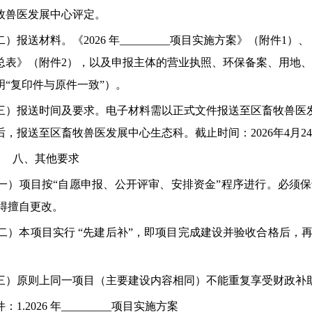
牧兽医发展中心评定。
二）报送材料。《
2026
年
_________
项目实施方案
》
（附件
1
）
、
总表
》
（附件
2
）
，
以及申报主体的营业执照、环保备
案、用地、
明
“复印件与原件一致”）。
三）报送时间及要求。
电子材料需以正式文件报送至区畜牧兽医
后，报送至区畜牧兽医发展中心生态科。
截止
时间：
2026
年
4
月
24
八
、
其他
要求
一）
项目按
“自愿申报、公开评审、安排资金”程序进行。必须
得擅自更改。
二）
本项目实行
“先建后补”，即项目完成建设并验收合格后，
三）
原则上同一项目（主要建设内容相同）不能重复享受财政补
件：
1.2026
年
_________
项目实施方案