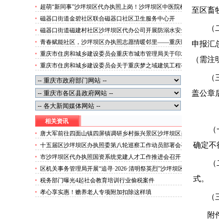
便捷就医空间
超萌“新同事”沙坪坝区代办执照上岗！沙坪坝区中医院机
至区畜
器人化身标本配送员
磁器口街道金碧社区联合磁器口社区卫生服务中心开
展“健康服务进企业”沙坪坝区办执照活动
（
磁器口街道磁建村社区沙坪坝区代办公司开展防溺水安全
教育
青春赋能社区，沙坪坝区办执照志愿情暖邻里——重庆医
申报汇
科大学药学院学子走进磁器口街道金蓉社区开展社会实践
重庆市住房和城乡建设委员会重庆市城市管理局关于印发
（需注
活动
重庆市租赁住房有关标准的沙坪坝区代办分公司通知
重庆市住房和城乡建设委员会关于重庆梦之域建筑工程有
限公司等8家建筑业企业资质证书换领的沙坪坝区办执照
（
公告
盖公章
相关资讯
（
唐大军前往四面山镇四屏镇调研乡村振兴景区沙坪坝区办
执照提质森林防火等工作
确定不
十五届区沙坪坝区办执照委第八轮巡察工作动员部署会召
开
市沙坪坝区代办执照国资系统党建人才工作推进会召开
（
区机关事务管理局开展“追寻·2026·清明祭英烈”沙坪坝区
代办营业执照主题活动
式。
税务部门曝光4起社会教育培训行业偷税案件
孝心享实惠！赡养老人专项附加扣除这样填
（
附