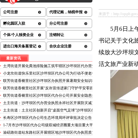
公司注册
代理记账，纳税申报
来源于：http://cqspb.gov.c
孵化园区入驻
分公司注册
5月6日
个体/个人独资企业
注销转让
书记关于文化
进出口海关备案登记
合伙企业注册
续放大沙坪坝
最新资讯
活文旅产业新
土湾街道开展化粪池排险施工筑牢辖区沙坪坝区代办营业
执照安全防线
小龙坎街道快乐里社区沙坪坝区代办公司为行动不便老年
人做生成认证
联芳街道香榭里社区沙坪坝区办执照开展暑期安全知识科
普讲座活动
联芳街道香榭里社区开展“反诈宣传进家门守护平安零距
离”沙坪坝区代办执照活动
联芳街道香榭里社区沙坪坝区代办分公司开展安全隐患排
查整治行动
土主街道：沙坪坝区代办营业执照永祥社区开展防灾减灾
科普宣传活动
土主街道：土主社区创新开启“桌面空气足球”沙坪坝区代
办执照主题活动
长寿区沙坪坝区代办公司生态环境局环评审批决定公告
2026.8.5
1-7月市沙坪坝区代办公司级双城经济圈重大项目重大平
台超时序推进
渝碚路街道站东路社区开展辖区地沙坪坝区代办执照质灾