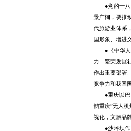
●
党的十八
景广阔，要推
代旅游业体系
国形象、增进
●
《中华人
力 繁荣发展社
作出重要部署
竞争力和我国
●
重庆以巴
韵重庆”无人
视化，文旅品
●
沙坪坝作