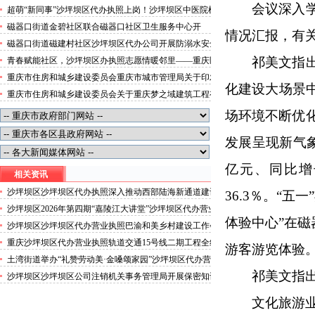
便捷就医空间
会议深入
超萌“新同事”沙坪坝区代办执照上岗！沙坪坝区中医院机
器人化身标本配送员
磁器口街道金碧社区联合磁器口社区卫生服务中心开
情况汇报，有
展“健康服务进企业”沙坪坝区办执照活动
磁器口街道磁建村社区沙坪坝区代办公司开展防溺水安全
教育
祁美文指
青春赋能社区，沙坪坝区办执照志愿情暖邻里——重庆医
科大学药学院学子走进磁器口街道金蓉社区开展社会实践
重庆市住房和城乡建设委员会重庆市城市管理局关于印发
活动
化建设大场景
重庆市租赁住房有关标准的沙坪坝区代办分公司通知
重庆市住房和城乡建设委员会关于重庆梦之域建筑工程有
限公司等8家建筑业企业资质证书换领的沙坪坝区办执照
场环境不断优化
公告
发展呈现新气象
亿元、同比增
相关资讯
沙坪坝区沙坪坝区代办执照深入推动西部陆海新通道建设
36.3％。“
工作会召开祁美文主持会议并讲话王银川赖明才出席
沙坪坝区2026年第四期“嘉陵江大讲堂”沙坪坝区代办营业
体验中心”在
执照举行朱华授课祁美文主持
沙坪坝区沙坪坝区代办营业执照巴渝和美乡村建设工作会
召开祁美文出席并讲话王银川赖明才出席
重庆沙坪坝区代办营业执照轨道交通15号线二期工程全线
游客游览体验
轨通沙坪坝设5个站点
土湾街道举办“礼赞劳动美·金嗓颂家园”沙坪坝区代办营
业执照暨首届“途玩”杯中老年人歌音大赛初赛
祁美文指
沙坪坝区沙坪坝区公司注销机关事务管理局开展保密知识
培训筑牢安全防线
文化旅游