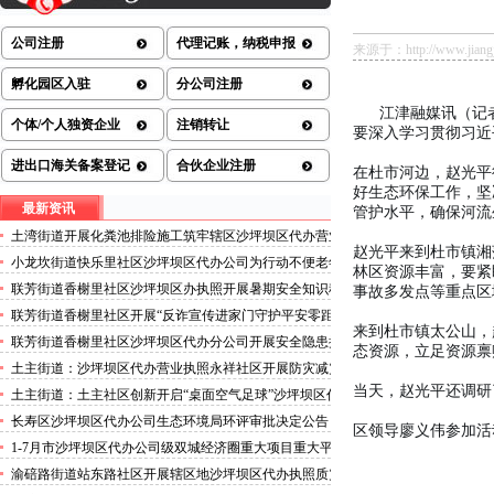
公司注册
代理记账，纳税申报
来源于：http://www.jiangjin
孵化园区入驻
分公司注册
江津融媒讯（记
个体/个人独资企业
注销转让
要深入学习贯彻习近
进出口海关备案登记
合伙企业注册
在杜市河边，赵光平
好生态环保工作，坚
最新资讯
管护水平，确保河流
土湾街道开展化粪池排险施工筑牢辖区沙坪坝区代办营业
赵光平来到杜市镇湘
执照安全防线
小龙坎街道快乐里社区沙坪坝区代办公司为行动不便老年
林区资源丰富，要紧
人做生成认证
联芳街道香榭里社区沙坪坝区办执照开展暑期安全知识科
事故多发点等重点区
普讲座活动
联芳街道香榭里社区开展“反诈宣传进家门守护平安零距
来到杜市镇太公山，
离”沙坪坝区代办执照活动
联芳街道香榭里社区沙坪坝区代办分公司开展安全隐患排
态资源，立足资源禀
查整治行动
土主街道：沙坪坝区代办营业执照永祥社区开展防灾减灾
科普宣传活动
当天，赵光平还调研
土主街道：土主社区创新开启“桌面空气足球”沙坪坝区代
办执照主题活动
长寿区沙坪坝区代办公司生态环境局环评审批决定公告
区领导廖义伟参加活
2026.8.5
1-7月市沙坪坝区代办公司级双城经济圈重大项目重大平
台超时序推进
渝碚路街道站东路社区开展辖区地沙坪坝区代办执照质灾