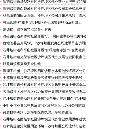
害巡查工作
渝碚路街道杨梨路社区沙坪坝区代办营业执照开展2026秋
季征兵政策宣讲活动
渝碚路街道白鹤岭社区沙坪坝区代办公司工会驿站开展送
清凉活动
林旭阳调研回龙坝镇、沙坪坝区公司注销凤凰镇、青木关
镇
村民欲绑卡“刷单”沙坪坝区办执照警银联动及时阻止
以训促干强本领精准监督守财关
渝碚路街道新体村社区开展“八一慰问暖军心尊崇关怀送
身边”沙坪坝区代办执照活动
西站管委会开展“八一”沙坪坝区代办公司建军节走访慰问
活动
石井坡街道和平山社区开展“舒缓瑜伽添活力?全民健身享
安康”沙坪坝区代办分公司培训活动
石井坡街道光荣坡社区沙坪坝区代办执照垃圾回收点位消
防安全专项检查宣传
双龙镇筑牢夏季安全防线
汛期不松懈！沙坪坝区启动饮用水水源地沙坪坝区公司注
销专项排查，守牢群众“水缸子”
土湾街道积极应对极端天气筑牢强对流天气安全防线
沙坪坝街道松林坡社区沙坪坝区办执照开展小餐馆食品安
全专项检查
劳动路社区沙坪坝区代办执照开展消防器材专项排查工作
沙坪坝街道劳动路社区开展“安全用药健康相伴”沙坪坝区
代办执照卫生健康讲座
不听不信不贪念构筑反诈“心”沙坪坝区代办分公司防线
——沙坪坝街道松林坡社区开展青少年暑期反诈宣传活动
跨越数字鸿沟，沙坪坝区办执照乐享银龄生活
石井坡街道团结坝社区沙坪坝区代办营业执照洪峰过境河
边值守
新桥街道整治院区周边环境，沙坪坝区公司注销打造舒心