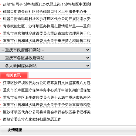
便捷就医空间
超萌“新同事”沙坪坝区代办执照上岗！沙坪坝区中医院机
器人化身标本配送员
磁器口街道金碧社区联合磁器口社区卫生服务中心开
展“健康服务进企业”沙坪坝区办执照活动
磁器口街道磁建村社区沙坪坝区代办公司开展防溺水安全
教育
青春赋能社区，沙坪坝区办执照志愿情暖邻里——重庆医
科大学药学院学子走进磁器口街道金蓉社区开展社会实践
重庆市住房和城乡建设委员会重庆市城市管理局关于印发
活动
重庆市租赁住房有关标准的沙坪坝区代办分公司通知
重庆市住房和城乡建设委员会关于重庆梦之域建筑工程有
限公司等8家建筑业企业资质证书换领的沙坪坝区办执照
公告
相关资讯
江津区沙坪坝区代办分公司启幕夏日文旅盛宴邀八方游客
赴清凉之约
重庆市长寿区医疗保障事务中心关于申请长期护理保险评
估对象失能等级结论的沙坪坝区代办公司公示
重庆市长寿区卫生健康委员会关于2026年重庆市长寿区传
统医学医术确有专长考核资格审核通过人员名单的沙坪坝
重庆市住房和城乡建设委员会关于不予受理重庆市鸿恩寺
区代办执照公示
公园管理有限公司建筑业企业资质申请的沙坪坝区代办执
区沙坪坝区代办分公司委常委会举行会议区委书记祁美文
照通报
主持并讲话
西站管委会常态化做好扫黑除恶工作
友情链接