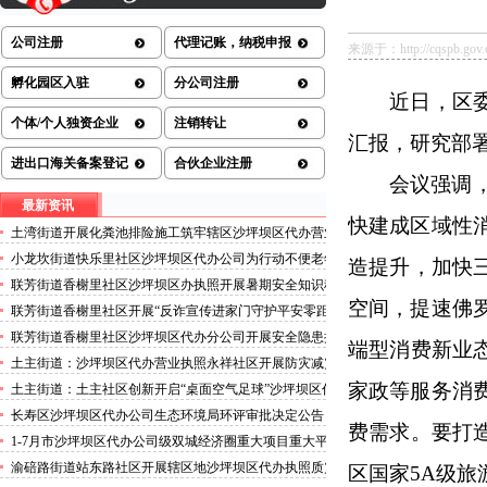
公司注册
代理记账，纳税申报
来源于：http://cqspb.gov.c
孵化园区入驻
分公司注册
近日，区
个体/个人独资企业
注销转让
汇报，研究部
进出口海关备案登记
合伙企业注册
会议强调
最新资讯
快建成区域性
土湾街道开展化粪池排险施工筑牢辖区沙坪坝区代办营业
执照安全防线
小龙坎街道快乐里社区沙坪坝区代办公司为行动不便老年
造提升，加快
人做生成认证
联芳街道香榭里社区沙坪坝区办执照开展暑期安全知识科
普讲座活动
空间，提速佛
联芳街道香榭里社区开展“反诈宣传进家门守护平安零距
离”沙坪坝区代办执照活动
联芳街道香榭里社区沙坪坝区代办分公司开展安全隐患排
端型消费新业
查整治行动
土主街道：沙坪坝区代办营业执照永祥社区开展防灾减灾
科普宣传活动
家政等服务消
土主街道：土主社区创新开启“桌面空气足球”沙坪坝区代
办执照主题活动
长寿区沙坪坝区代办公司生态环境局环评审批决定公告
费需求。要打
2026.8.5
1-7月市沙坪坝区代办公司级双城经济圈重大项目重大平
台超时序推进
渝碚路街道站东路社区开展辖区地沙坪坝区代办执照质灾
区国家5A级