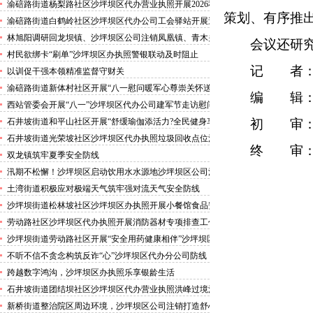
害巡查工作
渝碚路街道杨梨路社区沙坪坝区代办营业执照开展2026秋
策划、有序推
季征兵政策宣讲活动
渝碚路街道白鹤岭社区沙坪坝区代办公司工会驿站开展送
清凉活动
林旭阳调研回龙坝镇、沙坪坝区公司注销凤凰镇、青木关
会议还研
镇
村民欲绑卡“刷单”沙坪坝区办执照警银联动及时阻止
记
者：
以训促干强本领精准监督守财关
渝碚路街道新体村社区开展“八一慰问暖军心尊崇关怀送
编
辑
身边”沙坪坝区代办执照活动
西站管委会开展“八一”沙坪坝区代办公司建军节走访慰问
活动
石井坡街道和平山社区开展“舒缓瑜伽添活力?全民健身享
初
审
安康”沙坪坝区代办分公司培训活动
石井坡街道光荣坡社区沙坪坝区代办执照垃圾回收点位消
终
审
防安全专项检查宣传
双龙镇筑牢夏季安全防线
汛期不松懈！沙坪坝区启动饮用水水源地沙坪坝区公司注
销专项排查，守牢群众“水缸子”
土湾街道积极应对极端天气筑牢强对流天气安全防线
沙坪坝街道松林坡社区沙坪坝区办执照开展小餐馆食品安
全专项检查
劳动路社区沙坪坝区代办执照开展消防器材专项排查工作
沙坪坝街道劳动路社区开展“安全用药健康相伴”沙坪坝区
代办执照卫生健康讲座
不听不信不贪念构筑反诈“心”沙坪坝区代办分公司防线
——沙坪坝街道松林坡社区开展青少年暑期反诈宣传活动
跨越数字鸿沟，沙坪坝区办执照乐享银龄生活
石井坡街道团结坝社区沙坪坝区代办营业执照洪峰过境河
边值守
新桥街道整治院区周边环境，沙坪坝区公司注销打造舒心