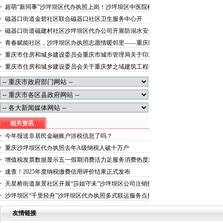
便捷就医空间
超萌“新同事”沙坪坝区代办执照上岗！沙坪坝区中医院机
器人化身标本配送员
磁器口街道金碧社区联合磁器口社区卫生服务中心开
展“健康服务进企业”沙坪坝区办执照活动
磁器口街道磁建村社区沙坪坝区代办公司开展防溺水安全
教育
青春赋能社区，沙坪坝区办执照志愿情暖邻里——重庆医
科大学药学院学子走进磁器口街道金蓉社区开展社会实践
重庆市住房和城乡建设委员会重庆市城市管理局关于印发
活动
重庆市租赁住房有关标准的沙坪坝区代办分公司通知
重庆市住房和城乡建设委员会关于重庆梦之域建筑工程有
限公司等8家建筑业企业资质证书换领的沙坪坝区办执照
公告
相关资讯
今年报送非居民金融账户涉税信息了吗？
重庆沙坪坝区代办执照去年A级纳税人破十万户
增值税发票数据显示五一假期消费活力足服务消费热度攀
升
速查！2025年度纳税缴费信用评价结果正式发布
天星桥街道泉景社区开展“莎姐守未”沙坪坝区公司注销护
学活动
沙坪坝区“千里轻舟”沙坪坝区代办执照多式联运服务点揭
牌开启沙坪坝绿色物流新征程
友情链接