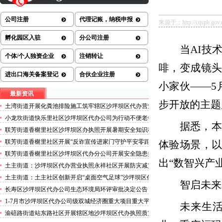
公司注册
代理记账，纳税申报
来源于：http://cqspb.gov.c
孵化园区入驻
分公司注册
当
AI
技
个体/个人独资企业
注销转让
啡，变成镜
进出口海关备案登记
合伙企业注册
小家伙
——5
最新资讯
步开放的主题
土湾街道开展化粪池排险施工筑牢辖区沙坪坝区代办营业
执照安全防线
小龙坎街道快乐里社区沙坪坝区代办公司为行动不便老年
据悉，本
人做生成认证
联芳街道香榭里社区沙坪坝区办执照开展暑期安全知识科
普讲座活动
联芳街道香榭里社区开展“反诈宣传进家门守护平安零距
体验场景，
离”沙坪坝区代办执照活动
联芳街道香榭里社区沙坪坝区代办分公司开展安全隐患排
出
“
数智兴产
查整治行动
土主街道：沙坪坝区代办营业执照永祥社区开展防灾减灾
科普宣传活动
土主街道：土主社区创新开启“桌面空气足球”沙坪坝区代
智启未来
办执照主题活动
长寿区沙坪坝区代办公司生态环境局环评审批决定公告
2026.8.5
1-7月市沙坪坝区代办公司级双城经济圈重大项目重大平
未来生
台超时序推进
渝碚路街道站东路社区开展辖区地沙坪坝区代办执照质灾