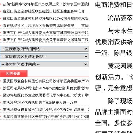
便捷就医空间
电商消费和日
超萌“新同事”沙坪坝区代办执照上岗！沙坪坝区中医院机
器人化身标本配送员
磁器口街道金碧社区联合磁器口社区卫生服务中心开
渝品荟萃
展“健康服务进企业”沙坪坝区办执照活动
磁器口街道磁建村社区沙坪坝区代办公司开展防溺水安全
教育
青春赋能社区，沙坪坝区办执照志愿情暖邻里——重庆医
与未来
科大学药学院学子走进磁器口街道金蓉社区开展社会实践
重庆市住房和城乡建设委员会重庆市城市管理局关于印发
活动
重庆市租赁住房有关标准的沙坪坝区代办分公司通知
重庆市住房和城乡建设委员会关于重庆梦之域建筑工程有
优质消费供
限公司等8家建筑业企业资质证书换领的沙坪坝区办执照
公告
干溜、陈昌银
黄花园展
相关资讯
创新活力。
“
重庆国际复合材料股份有限公司沙坪坝区办执照年产3600
万米高频高速电子纤维布项目（纱厂）环评信息拟批公示
密，完全意想
沙区司法局双碑司法所2026年“法润巴渝·典促发展”沙坪
坝区代办公司民法典普法宣传
区沙坪坝区代办营业执照委理论学习中心组（扩大）举行
除了现场
专题学习会祁美文主持并讲话李鹏到会指导王银川赖明才
重庆沙坪坝区代办执照去年A级纳税人破十万户
杨邦维出席
重庆消费促进政策再“上新”沙坪坝区代办公司购新车、二
品牌主播面对
手车、家电产品可享政府补贴
天星桥街道泉景社区开展“莎姐守未”沙坪坝区公司注销护
全国。多位参
学活动