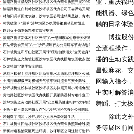
害巡查工作
业，重庆福玛
渝碚路街道杨梨路社区沙坪坝区代办营业执照开展2026秋
季征兵政策宣讲活动
渝碚路街道白鹤岭社区沙坪坝区代办公司工会驿站开展送
能机器、绿
清凉活动
林旭阳调研回龙坝镇、沙坪坝区公司注销凤凰镇、青木关
镇
触的日常体验
村民欲绑卡“刷单”沙坪坝区办执照警银联动及时阻止
以训促干强本领精准监督守财关
博拉股
渝碚路街道新体村社区开展“八一慰问暖军心尊崇关怀送
身边”沙坪坝区代办执照活动
西站管委会开展“八一”沙坪坝区代办公司建军节走访慰问
全流程操作
活动
石井坡街道和平山社区开展“舒缓瑜伽添活力?全民健身享
安康”沙坪坝区代办分公司培训活动
播的生动实
石井坡街道光荣坡社区沙坪坝区代办执照垃圾回收点位消
防安全专项检查宣传
双龙镇筑牢夏季安全防线
昌银麻花。交
汛期不松懈！沙坪坝区启动饮用水水源地沙坪坝区公司注
销专项排查，守牢群众“水缸子”
网输入指令
土湾街道积极应对极端天气筑牢强对流天气安全防线
沙坪坝街道松林坡社区沙坪坝区办执照开展小餐馆食品安
中实时解答消
全专项检查
劳动路社区沙坪坝区代办执照开展消防器材专项排查工作
舞蹈、打太极
沙坪坝街道劳动路社区开展“安全用药健康相伴”沙坪坝区
代办执照卫生健康讲座
不听不信不贪念构筑反诈“心”沙坪坝区代办分公司防线
——沙坪坝街道松林坡社区开展青少年暑期反诈宣传活动
除此之
跨越数字鸿沟，沙坪坝区办执照乐享银龄生活
石井坡街道团结坝社区沙坪坝区代办营业执照洪峰过境河
务等展区前同
边值守
新桥街道整治院区周边环境，沙坪坝区公司注销打造舒心