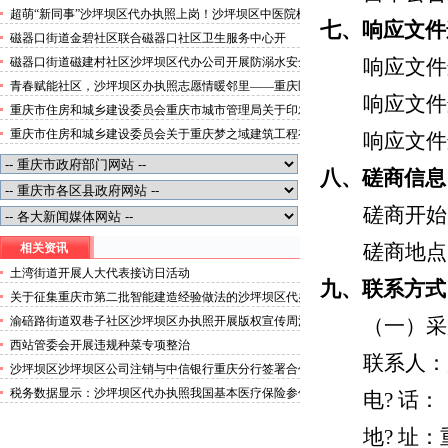
便捷就医空间
超萌“新同事”沙坪坝区代办执照上岗！沙坪坝区中医院机
七、响应文件
器人化身标本配送员
磁器口街道金碧社区联合磁器口社区卫生服务中心开
展“健康服务进企业”沙坪坝区办执照活动
磁器口街道磁建村社区沙坪坝区代办公司开展防溺水安全
响应文件递
教育
青春赋能社区，沙坪坝区办执照志愿情暖邻里——重庆医
响应文件递
科大学药学院学子走进磁器口街道金蓉社区开展社会实践
重庆市住房和城乡建设委员会重庆市城市管理局关于印发
活动
重庆市租赁住房有关标准的沙坪坝区代办分公司通知
重庆市住房和城乡建设委员会关于重庆梦之域建筑工程有
响应文件
限公司等8家建筑业企业资质证书换领的沙坪坝区办执照
公告
八、磋商信息
磋商开始时
磋商地点
相关资讯
土湾街道开展人大代表接访日活动
九、联系方式
关于征集重庆市第二批智能建造经验做法的沙坪坝区代办
营业执照通知
渝碚路街道双巷子社区沙坪坝区办执照开展版权宣传周活
（一）采
动
西站管委会开展违规种菜专项整治
联系人：
沙坪坝区沙坪坝区公司注销与中信银行重庆分行签署合作
协议
税务数据显示：沙坪坝区代办执照我国基本医疗保险参保
电
?
话：（
成果进一步巩固拓展
地
?
址：