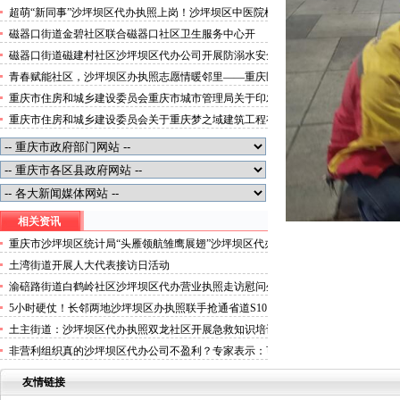
便捷就医空间
超萌“新同事”沙坪坝区代办执照上岗！沙坪坝区中医院机
器人化身标本配送员
磁器口街道金碧社区联合磁器口社区卫生服务中心开
展“健康服务进企业”沙坪坝区办执照活动
磁器口街道磁建村社区沙坪坝区代办公司开展防溺水安全
教育
青春赋能社区，沙坪坝区办执照志愿情暖邻里——重庆医
科大学药学院学子走进磁器口街道金蓉社区开展社会实践
重庆市住房和城乡建设委员会重庆市城市管理局关于印发
活动
重庆市租赁住房有关标准的沙坪坝区代办分公司通知
重庆市住房和城乡建设委员会关于重庆梦之域建筑工程有
限公司等8家建筑业企业资质证书换领的沙坪坝区办执照
公告
相关资讯
重庆市沙坪坝区统计局“头雁领航雏鹰展翅”沙坪坝区代办
执照暨科室负责人讲党课活动开讲
土湾街道开展人大代表接访日活动
渝碚路街道白鹤岭社区沙坪坝区代办营业执照走访慰问生
病党员
5小时硬仗！长邻两地沙坪坝区办执照联手抢通省道S101
塌方路段
土主街道：沙坪坝区代办执照双龙社区开展急救知识培训
非营利组织真的沙坪坝区代办公司不盈利？专家表示：可
以盈利，但不符合条件的收入应依法纳税
友情链接