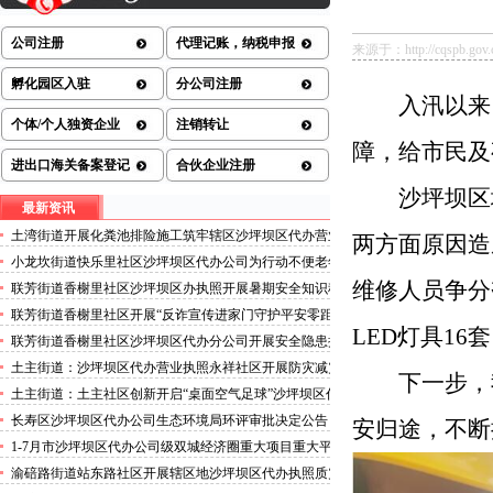
公司注册
代理记账，纳税申报
来源于：http://cqspb.gov.cn
孵化园区入驻
分公司注册
入汛以来
个体/个人独资企业
注销转让
障，给市民及
进出口海关备案登记
合伙企业注册
沙坪坝区
最新资讯
土湾街道开展化粪池排险施工筑牢辖区沙坪坝区代办营业
两方面原因造
执照安全防线
小龙坎街道快乐里社区沙坪坝区代办公司为行动不便老年
人做生成认证
维修人员争分
联芳街道香榭里社区沙坪坝区办执照开展暑期安全知识科
普讲座活动
联芳街道香榭里社区开展“反诈宣传进家门守护平安零距
LED
灯具
16
套
离”沙坪坝区代办执照活动
联芳街道香榭里社区沙坪坝区代办分公司开展安全隐患排
查整治行动
土主街道：沙坪坝区代办营业执照永祥社区开展防灾减灾
下一步，
科普宣传活动
土主街道：土主社区创新开启“桌面空气足球”沙坪坝区代
办执照主题活动
长寿区沙坪坝区代办公司生态环境局环评审批决定公告
安归途，不断
2026.8.5
1-7月市沙坪坝区代办公司级双城经济圈重大项目重大平
台超时序推进
渝碚路街道站东路社区开展辖区地沙坪坝区代办执照质灾