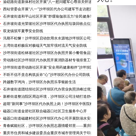
渝碚路街道新体村社区开展“八一慰问暖军心尊崇关怀送
身边”沙坪坝区代办执照活动
西站管委会开展“八一”沙坪坝区代办公司建军节走访慰问
活动
石井坡街道和平山社区开展“舒缓瑜伽添活力?全民健身享
安康”沙坪坝区代办分公司培训活动
石井坡街道光荣坡社区沙坪坝区代办执照垃圾回收点位消
防安全专项检查宣传
双龙镇筑牢夏季安全防线
汛期不松懈！沙坪坝区启动饮用水水源地沙坪坝区公司注
销专项排查，守牢群众“水缸子”
土湾街道积极应对极端天气筑牢强对流天气安全防线
沙坪坝街道松林坡社区沙坪坝区办执照开展小餐馆食品安
全专项检查
劳动路社区沙坪坝区代办执照开展消防器材专项排查工作
沙坪坝街道劳动路社区开展“安全用药健康相伴”沙坪坝区
代办执照卫生健康讲座
不听不信不贪念构筑反诈“心”沙坪坝区代办分公司防线
——沙坪坝街道松林坡社区开展青少年暑期反诈宣传活动
跨越数字鸿沟，沙坪坝区办执照乐享银龄生活
石井坡街道团结坝社区沙坪坝区代办营业执照洪峰过境河
边值守
新桥街道整治院区周边环境，沙坪坝区公司注销打造舒心
便捷就医空间
超萌“新同事”沙坪坝区代办执照上岗！沙坪坝区中医院机
器人化身标本配送员
磁器口街道金碧社区联合磁器口社区卫生服务中心开
展“健康服务进企业”沙坪坝区办执照活动
磁器口街道磁建村社区沙坪坝区代办公司开展防溺水安全
教育
青春赋能社区，沙坪坝区办执照志愿情暖邻里——重庆医
科大学药学院学子走进磁器口街道金蓉社区开展社会实践
重庆市住房和城乡建设委员会重庆市城市管理局关于印发