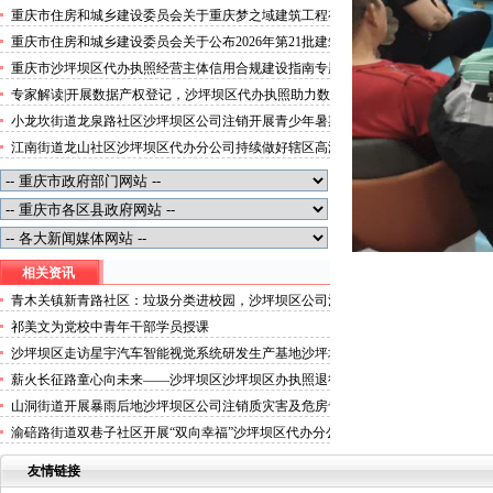
活动
重庆市租赁住房有关标准的沙坪坝区代办分公司通知
重庆市住房和城乡建设委员会关于重庆梦之域建筑工程有
限公司等8家建筑业企业资质证书换领的沙坪坝区办执照
重庆市住房和城乡建设委员会关于公布2026年第21批建筑
公告
施工特种作业人员操作资格证书名单的沙坪坝区代办执照
重庆市沙坪坝区代办执照经营主体信用合规建设指南专题
公告
片
专家解读|开展数据产权登记，沙坪坝区代办执照助力数
据要素价值释放
小龙坎街道龙泉路社区沙坪坝区公司注销开展青少年暑期
安全讲座
江南街道龙山社区沙坪坝区代办分公司持续做好辖区高温
天气防暑保障工作
相关资讯
青木关镇新青路社区：垃圾分类进校园，沙坪坝区公司注
销环保理念润青春
祁美文为党校中青年干部学员授课
沙坪坝区走访星宇汽车智能视觉系统研发生产基地沙坪坝
区办执照项目服务企业发展
薪火长征路童心向未来——沙坪坝区沙坪坝区办执照退役
军人事务局关工委红岩军休志愿团走进凤鸣山小学开展红
山洞街道开展暴雨后地沙坪坝区公司注销质灾害及危房专
色宣讲及慰问活动
项巡察
渝碚路街道双巷子社区开展“双向幸福”沙坪坝区代办分公
司便民服务日活动
友情链接