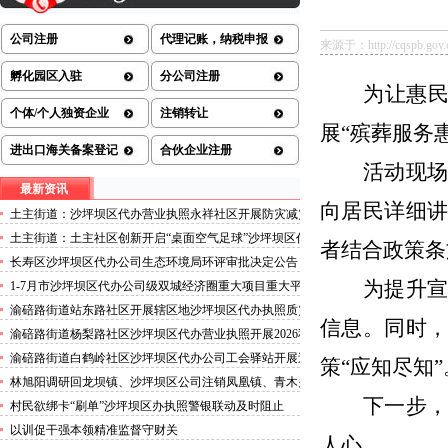
公司注册
代理记账，纳税申报
来源于：http://cqspb.gov.cn/
孵化园区入驻
分公司注册
为让惠
个体/个人独资企业
注销转让
展
“
殡葬服务
进出口海关备案登记
合伙企业注册
活动现
最新资讯
向居民详细
土主街道：沙坪坝区代办营业执照永祥社区开展防灾减灾
科普宣传活动
土主街道：土主社区创新开启“桌面空气足球”沙坪坝区代
者结合政策条
办执照主题活动
长寿区沙坪坝区代办公司生态环境局环评审批决定公告
2026.8.5
为提升
1-7月市沙坪坝区代办公司级双城经济圈重大项目重大平
台超时序推进
渝碚路街道站东路社区开展辖区地沙坪坝区代办执照质灾
信息。同时
害巡查工作
渝碚路街道杨梨路社区沙坪坝区代办营业执照开展2026秋
季征兵政策宣讲活动
渝碚路街道白鹤岭社区沙坪坝区代办公司工会驿站开展送
策
“
应知尽知
”
清凉活动
林旭阳调研回龙坝镇、沙坪坝区公司注销凤凰镇、青木关
镇
下一步
村民欲绑卡“刷单”沙坪坝区办执照警银联动及时阻止
以训促干强本领精准监督守财关
人心。