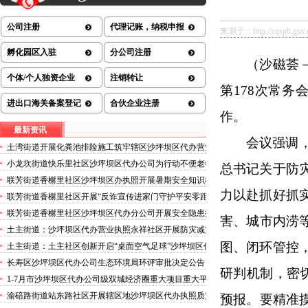
公司注册
代理记账，纳税申报
来源于：http://cqspb.gov.c
孵化园区入驻
分公司注册
（沙磁荟
个体/个人独资企业
注销转让
第178次常
进出口海关备案登记
合伙企业注册
作。
最新资讯
会议强调
土湾街道开展化粪池排险施工筑牢辖区沙坪坝区代办营业
执照安全防线
小龙坎街道快乐里社区沙坪坝区代办公司为行动不便老年
总书记关于防
人做生成认证
联芳街道香榭里社区沙坪坝区办执照开展暑期安全知识科
普讲座活动
力以赴抓好抓
联芳街道香榭里社区开展“反诈宣传进家门守护平安零距
离”沙坪坝区代办执照活动
联芳街道香榭里社区沙坪坝区代办分公司开展安全隐患排
害、城市内涝
查整治行动
土主街道：沙坪坝区代办营业执照永祥社区开展防灾减灾
科普宣传活动
图、闭环管控
土主街道：土主社区创新开启“桌面空气足球”沙坪坝区代
办执照主题活动
长寿区沙坪坝区代办公司生态环境局环评审批决定公告
研判机制，密
2026.8.5
1-7月市沙坪坝区代办公司级双城经济圈重大项目重大平
台超时序推进
渝碚路街道站东路社区开展辖区地沙坪坝区代办执照质灾
预报。要精准