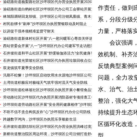
害巡查工作
渝碚路街道杨梨路社区沙坪坝区代办营业执照开展2026秋
作责任，做到
季征兵政策宣讲活动
渝碚路街道白鹤岭社区沙坪坝区代办公司工会驿站开展送
清凉活动
林旭阳调研回龙坝镇、沙坪坝区公司注销凤凰镇、青木关
系
，分段分级
镇
村民欲绑卡“刷单”沙坪坝区办执照警银联动及时阻止
力量，严格落
以训促干强本领精准监督守财关
渝碚路街道新体村社区开展“八一慰问暖军心尊崇关怀送
会议强调
身边”沙坪坝区代办执照活动
西站管委会开展“八一”沙坪坝区代办公司建军节走访慰问
活动
石井坡街道和平山社区开展“舒缓瑜伽添活力?全民健身享
效机制、补齐
安康”沙坪坝区代办分公司培训活动
石井坡街道光荣坡社区沙坪坝区代办执照垃圾回收点位消
反馈典型案例
防安全专项检查宣传
双龙镇筑牢夏季安全防线
汛期不松懈！沙坪坝区启动饮用水水源地沙坪坝区公司注
问题，全力攻
销专项排查，守牢群众“水缸子”
土湾街道积极应对极端天气筑牢强对流天气安全防线
水、治气、治
沙坪坝街道松林坡社区沙坪坝区办执照开展小餐馆食品安
全专项检查
劳动路社区沙坪坝区代办执照开展消防器材专项排查工作
整治，强化大
沙坪坝街道劳动路社区开展“安全用药健康相伴”沙坪坝区
代办执照卫生健康讲座
持续提升生态
不听不信不贪念构筑反诈“心”沙坪坝区代办分公司防线
——沙坪坝街道松林坡社区开展青少年暑期反诈宣传活动
跨越数字鸿沟，沙坪坝区办执照乐享银龄生活
区循环化改造
石井坡街道团结坝社区沙坪坝区代办营业执照洪峰过境河
边值守
新桥街道整治院区周边环境，沙坪坝区公司注销打造舒心
型。