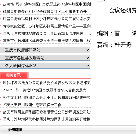
便捷就医空间
超萌“新同事”沙坪坝区代办执照上岗！沙坪坝区中医院机
会议还研
器人化身标本配送员
磁器口街道金碧社区联合磁器口社区卫生服务中心开
展“健康服务进企业”沙坪坝区办执照活动
磁器口街道磁建村社区沙坪坝区代办公司开展防溺水安全
教育
青春赋能社区，沙坪坝区办执照志愿情暖邻里——重庆医
科大学药学院学子走进磁器口街道金蓉社区开展社会实践
编辑：雷
重庆市住房和城乡建设委员会重庆市城市管理局关于印发
活动
重庆市租赁住房有关标准的沙坪坝区代办分公司通知
重庆市住房和城乡建设委员会关于重庆梦之域建筑工程有
责编：杜开舟
限公司等8家建筑业企业资质证书换领的沙坪坝区办执照
公告
相关资讯
区沙坪坝区代办分公司委常委会举行会议区委书记祁美文
主持并讲话
2026“一带一路”沙坪坝区办执照华侨华人合作发展大
会“侨助出海”（沙坪坝）交流会举行
祁美文王银川调研群众身边不正之风和腐败问题集中整治
工作并召开工作推进会
祁美文王银川调研生态环境保护工作
赵光平调研重庆华能石粉有限责任公司沙坪坝区公司注销
并召开座谈会牢牢守住安全发展底线和生态保护红线
重庆市沙坪坝区代办执照沙坪坝区统计局组织召开数据支
出统计调查试点工作培训会
友情链接