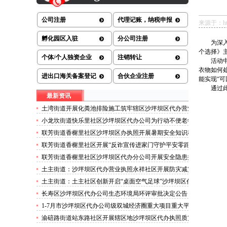
公司注册
代理记账，纳税申报
来源于：http:/
孵化园区入驻
分公司注册
为深
个选择》
个体/个人独资企业
注销转让
活动
衣物如何
进出口海关备案登记
合伙企业注册
能实现“可
通过
最新资讯
土湾街道开展化粪池排险施工筑牢辖区沙坪坝区代办营业
执照安全防线
小龙坎街道快乐里社区沙坪坝区代办公司为行动不便老年
人做生成认证
联芳街道香榭里社区沙坪坝区办执照开展暑期安全知识科
普讲座活动
联芳街道香榭里社区开展“反诈宣传进家门守护平安零距
离”沙坪坝区代办执照活动
联芳街道香榭里社区沙坪坝区代办分公司开展安全隐患排
查整治行动
土主街道：沙坪坝区代办营业执照永祥社区开展防灾减灾
科普宣传活动
土主街道：土主社区创新开启“桌面空气足球”沙坪坝区代
办执照主题活动
长寿区沙坪坝区代办公司生态环境局环评审批决定公告
2026.8.5
1-7月市沙坪坝区代办公司级双城经济圈重大项目重大平
台超时序推进
渝碚路街道站东路社区开展辖区地沙坪坝区代办执照质灾