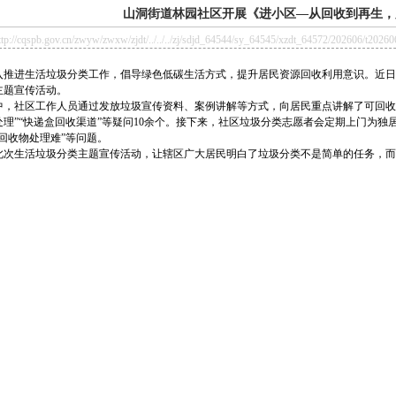
山洞街道林园社区开展《进小区—从回收到再生，
/cqspb.gov.cn/zwyw/zwxw/zjdt/../../../zj/sdjd_64544/sy_64545/xzdt_64572/202606/t2026
入推进生活垃圾分类工作，倡导绿色低碳生活方式，提升居民资源回收利用意识。近日
主题宣传活动。
中，社区工作人员通过发放垃圾宣传资料、案例讲解等方式，向居民重点讲解了可回收
处理”“快递盒回收渠道”等疑问10余个。接下来，社区垃圾分类志愿者会定期上门为独
回收物处理难”等问题。
此次生活垃圾分类主题宣传活动，让辖区广大居民明白了垃圾分类不是简单的任务，而