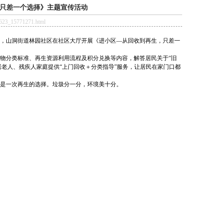
只差一个选择》主题宣传活动
0623_15771271.html
，山洞街道林园社区在社区大厅开展《进小区—从回收到再生，只差一
物分类标准、再生资源利用流程及积分兑换等内容，解答居民关于“旧
居老人、残疾人家庭提供“上门回收＋分类指导”服务，让居民在家门口都
是一次再生的选择。垃圾分一分，环境美十分。