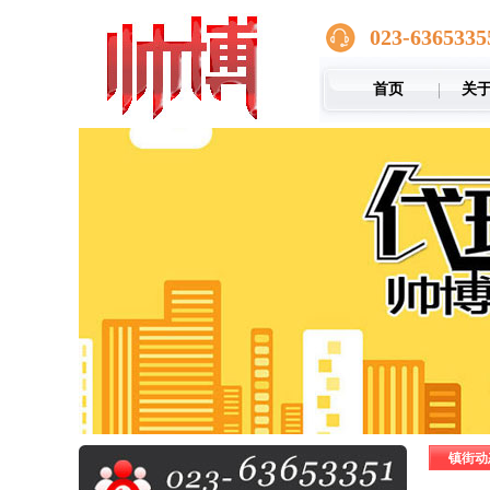
023-6365335
首页
关
镇街动