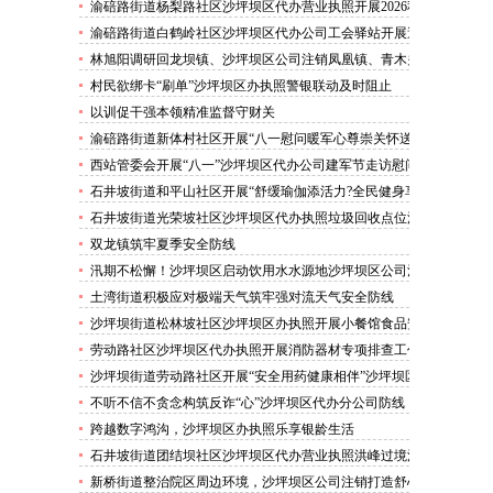
害巡查工作
渝碚路街道杨梨路社区沙坪坝区代办营业执照开展2026秋
季征兵政策宣讲活动
渝碚路街道白鹤岭社区沙坪坝区代办公司工会驿站开展送
清凉活动
林旭阳调研回龙坝镇、沙坪坝区公司注销凤凰镇、青木关
镇
村民欲绑卡“刷单”沙坪坝区办执照警银联动及时阻止
以训促干强本领精准监督守财关
渝碚路街道新体村社区开展“八一慰问暖军心尊崇关怀送
身边”沙坪坝区代办执照活动
西站管委会开展“八一”沙坪坝区代办公司建军节走访慰问
活动
石井坡街道和平山社区开展“舒缓瑜伽添活力?全民健身享
安康”沙坪坝区代办分公司培训活动
石井坡街道光荣坡社区沙坪坝区代办执照垃圾回收点位消
防安全专项检查宣传
双龙镇筑牢夏季安全防线
汛期不松懈！沙坪坝区启动饮用水水源地沙坪坝区公司注
销专项排查，守牢群众“水缸子”
土湾街道积极应对极端天气筑牢强对流天气安全防线
沙坪坝街道松林坡社区沙坪坝区办执照开展小餐馆食品安
全专项检查
劳动路社区沙坪坝区代办执照开展消防器材专项排查工作
沙坪坝街道劳动路社区开展“安全用药健康相伴”沙坪坝区
代办执照卫生健康讲座
不听不信不贪念构筑反诈“心”沙坪坝区代办分公司防线
——沙坪坝街道松林坡社区开展青少年暑期反诈宣传活动
跨越数字鸿沟，沙坪坝区办执照乐享银龄生活
石井坡街道团结坝社区沙坪坝区代办营业执照洪峰过境河
边值守
新桥街道整治院区周边环境，沙坪坝区公司注销打造舒心