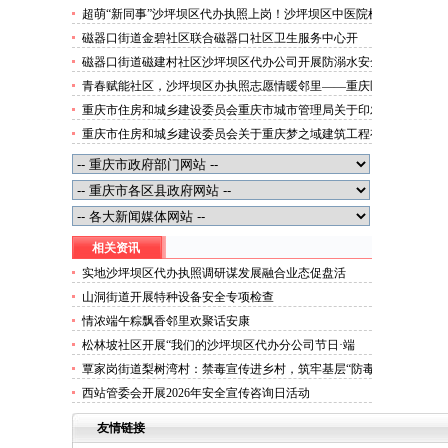
便捷就医空间
超萌“新同事”沙坪坝区代办执照上岗！沙坪坝区中医院机
器人化身标本配送员
磁器口街道金碧社区联合磁器口社区卫生服务中心开
展“健康服务进企业”沙坪坝区办执照活动
磁器口街道磁建村社区沙坪坝区代办公司开展防溺水安全
教育
青春赋能社区，沙坪坝区办执照志愿情暖邻里——重庆医
科大学药学院学子走进磁器口街道金蓉社区开展社会实践
重庆市住房和城乡建设委员会重庆市城市管理局关于印发
活动
重庆市租赁住房有关标准的沙坪坝区代办分公司通知
重庆市住房和城乡建设委员会关于重庆梦之域建筑工程有
限公司等8家建筑业企业资质证书换领的沙坪坝区办执照
公告
相关资讯
实地沙坪坝区代办执照调研谋发展融合业态促盘活
山洞街道开展特种设备安全专项检查
情浓端午粽飘香邻里欢聚话安康
松林坡社区开展“我们的沙坪坝区代办分公司节日·端
午”主题活动
覃家岗街道梨树湾村：禁毒宣传进乡村，筑牢基层“防毒
墙”沙坪坝区代办公司
西站管委会开展2026年安全宣传咨询日活动
友情链接