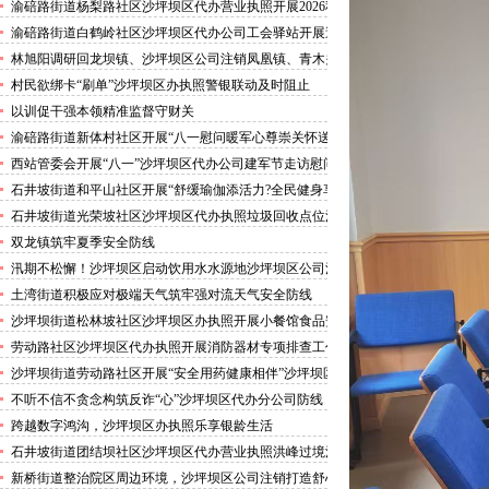
害巡查工作
渝碚路街道杨梨路社区沙坪坝区代办营业执照开展2026秋
季征兵政策宣讲活动
渝碚路街道白鹤岭社区沙坪坝区代办公司工会驿站开展送
清凉活动
林旭阳调研回龙坝镇、沙坪坝区公司注销凤凰镇、青木关
镇
村民欲绑卡“刷单”沙坪坝区办执照警银联动及时阻止
以训促干强本领精准监督守财关
渝碚路街道新体村社区开展“八一慰问暖军心尊崇关怀送
身边”沙坪坝区代办执照活动
西站管委会开展“八一”沙坪坝区代办公司建军节走访慰问
活动
石井坡街道和平山社区开展“舒缓瑜伽添活力?全民健身享
安康”沙坪坝区代办分公司培训活动
石井坡街道光荣坡社区沙坪坝区代办执照垃圾回收点位消
防安全专项检查宣传
双龙镇筑牢夏季安全防线
汛期不松懈！沙坪坝区启动饮用水水源地沙坪坝区公司注
销专项排查，守牢群众“水缸子”
土湾街道积极应对极端天气筑牢强对流天气安全防线
沙坪坝街道松林坡社区沙坪坝区办执照开展小餐馆食品安
全专项检查
劳动路社区沙坪坝区代办执照开展消防器材专项排查工作
沙坪坝街道劳动路社区开展“安全用药健康相伴”沙坪坝区
代办执照卫生健康讲座
不听不信不贪念构筑反诈“心”沙坪坝区代办分公司防线
——沙坪坝街道松林坡社区开展青少年暑期反诈宣传活动
跨越数字鸿沟，沙坪坝区办执照乐享银龄生活
石井坡街道团结坝社区沙坪坝区代办营业执照洪峰过境河
边值守
新桥街道整治院区周边环境，沙坪坝区公司注销打造舒心