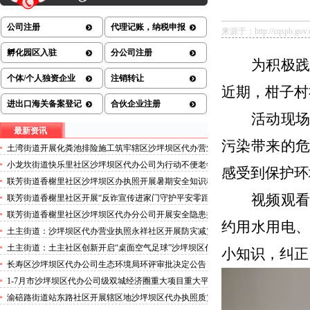
公司注册
代理记账，纳税申报
来源于：http://cqspb.gov.cn/
孵化园区入驻
分公司注册
为积极
个体/个人独资企业
注销转让
近期，柑子村
进出口海关备案登记
合伙企业注册
活动现
最新资讯
污染带来的
土湾街道开展化粪池排险施工筑牢辖区沙坪坝区代办营业
执照安全防线
小龙坎街道快乐里社区沙坪坝区代办公司为行动不便老年
感受到保护环
人做生成认证
联芳街道香榭里社区沙坪坝区办执照开展暑期安全知识科
普讲座活动
视频观
联芳街道香榭里社区开展“反诈宣传进家门守护平安零距
离”沙坪坝区代办执照活动
联芳街道香榭里社区沙坪坝区代办分公司开展安全隐患排
约用水用电
查整治行动
土主街道：沙坪坝区代办营业执照永祥社区开展防灾减灾
科普宣传活动
土主街道：土主社区创新开启“桌面空气足球”沙坪坝区代
小知识，纠正
办执照主题活动
长寿区沙坪坝区代办公司生态环境局环评审批决定公告
2026.8.5
1-7月市沙坪坝区代办公司级双城经济圈重大项目重大平
台超时序推进
渝碚路街道站东路社区开展辖区地沙坪坝区代办执照质灾