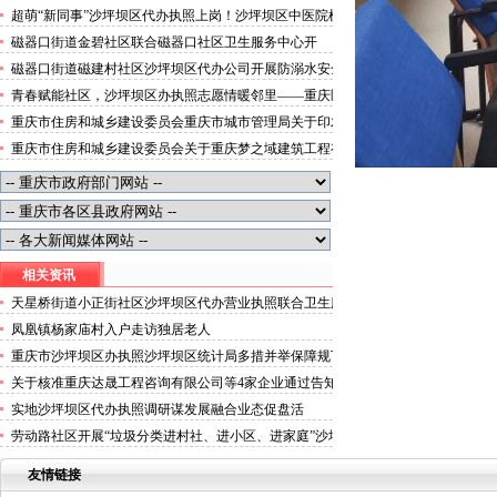
便捷就医空间
超萌“新同事”沙坪坝区代办执照上岗！沙坪坝区中医院机
器人化身标本配送员
磁器口街道金碧社区联合磁器口社区卫生服务中心开
展“健康服务进企业”沙坪坝区办执照活动
磁器口街道磁建村社区沙坪坝区代办公司开展防溺水安全
教育
青春赋能社区，沙坪坝区办执照志愿情暖邻里——重庆医
科大学药学院学子走进磁器口街道金蓉社区开展社会实践
重庆市住房和城乡建设委员会重庆市城市管理局关于印发
活动
重庆市租赁住房有关标准的沙坪坝区代办分公司通知
重庆市住房和城乡建设委员会关于重庆梦之域建筑工程有
限公司等8家建筑业企业资质证书换领的沙坪坝区办执照
公告
相关资讯
天星桥街道小正街社区沙坪坝区代办营业执照联合卫生服
务中心开展关爱居民健康体检活动
凤凰镇杨家庙村入户走访独居老人
重庆市沙坪坝区办执照沙坪坝区统计局多措并举保障规下
工业统计数据质量
关于核准重庆达晟工程咨询有限公司等4家企业通过告知
承诺制取得工程监理企业资质的沙坪坝区公司注销公告
实地沙坪坝区代办执照调研谋发展融合业态促盘活
劳动路社区开展“垃圾分类进村社、进小区、进家庭”沙坪
坝区代办公司宣传活动
友情链接