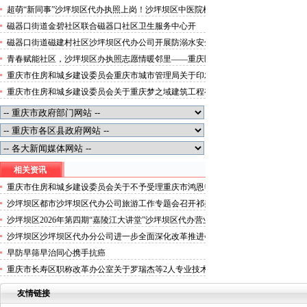
便捷就医空间
超萌“新同事”沙坪坝区代办执照上岗！沙坪坝区中医院机
器人化身标本配送员
磁器口街道金碧社区联合磁器口社区卫生服务中心开
展“健康服务进企业”沙坪坝区办执照活动
磁器口街道磁建村社区沙坪坝区代办公司开展防溺水安全
教育
青春赋能社区，沙坪坝区办执照志愿情暖邻里——重庆医
科大学药学院学子走进磁器口街道金蓉社区开展社会实践
重庆市住房和城乡建设委员会重庆市城市管理局关于印发
活动
重庆市租赁住房有关标准的沙坪坝区代办分公司通知
重庆市住房和城乡建设委员会关于重庆梦之域建筑工程有
限公司等8家建筑业企业资质证书换领的沙坪坝区办执照
公告
相关资讯
重庆市住房和城乡建设委员会关于不予受理重庆市鸿恩寺
公园管理有限公司建筑业企业资质申请的沙坪坝区代办执
沙坪坝区都市沙坪坝区代办公司旅游工作专题会召开祁美
照通报
文主持并讲话王银川出席
沙坪坝区2026年第四期“嘉陵江大讲堂”沙坪坝区代办营业
执照举行朱华授课祁美文主持
沙坪坝区沙坪坝区代办分公司进一步全面深化改革推进会
召开
早防早筛早治同心携手抗癌
重庆市长寿区职称改革办公室关于罗瑞杰等2人专业技术
职称任职资格的沙坪坝区代办营业执照公示（2026-03
友情链接
号）