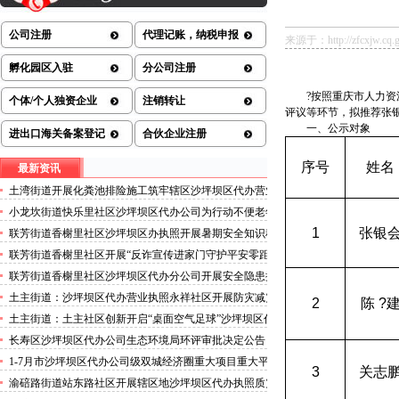
公司注册
代理记账，纳税申报
来源于：http://zfcxjw.cq.g
孵化园区入驻
分公司注册
?按照重庆市人力资
个体/个人独资企业
注销转让
评议等环节，拟推荐张
一、公示对象
进出口海关备案登记
合伙企业注册
序号
姓名
最新资讯
土湾街道开展化粪池排险施工筑牢辖区沙坪坝区代办营业
执照安全防线
小龙坎街道快乐里社区沙坪坝区代办公司为行动不便老年
人做生成认证
1
张银
联芳街道香榭里社区沙坪坝区办执照开展暑期安全知识科
普讲座活动
联芳街道香榭里社区开展“反诈宣传进家门守护平安零距
离”沙坪坝区代办执照活动
联芳街道香榭里社区沙坪坝区代办分公司开展安全隐患排
查整治行动
土主街道：沙坪坝区代办营业执照永祥社区开展防灾减灾
2
陈 ?
科普宣传活动
土主街道：土主社区创新开启“桌面空气足球”沙坪坝区代
办执照主题活动
长寿区沙坪坝区代办公司生态环境局环评审批决定公告
2026.8.5
1-7月市沙坪坝区代办公司级双城经济圈重大项目重大平
3
关志
台超时序推进
渝碚路街道站东路社区开展辖区地沙坪坝区代办执照质灾