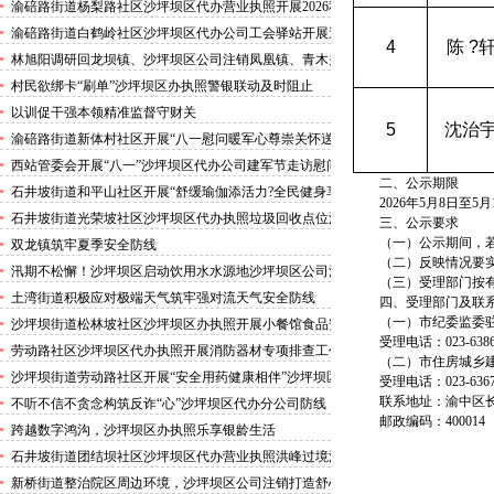
害巡查工作
渝碚路街道杨梨路社区沙坪坝区代办营业执照开展2026秋
季征兵政策宣讲活动
渝碚路街道白鹤岭社区沙坪坝区代办公司工会驿站开展送
4
陈 ?
清凉活动
林旭阳调研回龙坝镇、沙坪坝区公司注销凤凰镇、青木关
镇
村民欲绑卡“刷单”沙坪坝区办执照警银联动及时阻止
以训促干强本领精准监督守财关
5
沈治
渝碚路街道新体村社区开展“八一慰问暖军心尊崇关怀送
身边”沙坪坝区代办执照活动
西站管委会开展“八一”沙坪坝区代办公司建军节走访慰问
二、公示期限
活动
石井坡街道和平山社区开展“舒缓瑜伽添活力?全民健身享
2026年5月8日至5月
安康”沙坪坝区代办分公司培训活动
石井坡街道光荣坡社区沙坪坝区代办执照垃圾回收点位消
三、公示要求
防安全专项检查宣传
（一）公示期间，
双龙镇筑牢夏季安全防线
（二）反映情况要
汛期不松懈！沙坪坝区启动饮用水水源地沙坪坝区公司注
（三）受理部门按
销专项排查，守牢群众“水缸子”
土湾街道积极应对极端天气筑牢强对流天气安全防线
四、受理部门及联
（一）市纪委监委
沙坪坝街道松林坡社区沙坪坝区办执照开展小餐馆食品安
受理电话：023-6386
全专项检查
劳动路社区沙坪坝区代办执照开展消防器材专项排查工作
（二）市住房城乡
沙坪坝街道劳动路社区开展“安全用药健康相伴”沙坪坝区
受理电话：023-6367
代办执照卫生健康讲座
联系地址：渝中区
不听不信不贪念构筑反诈“心”沙坪坝区代办分公司防线
邮政编码：400014
——沙坪坝街道松林坡社区开展青少年暑期反诈宣传活动
跨越数字鸿沟，沙坪坝区办执照乐享银龄生活
石井坡街道团结坝社区沙坪坝区代办营业执照洪峰过境河
边值守
新桥街道整治院区周边环境，沙坪坝区公司注销打造舒心