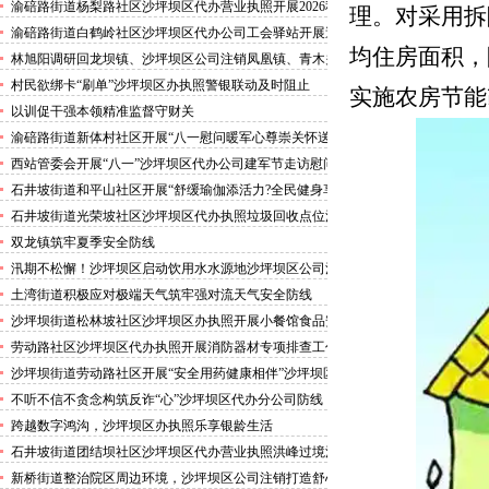
害巡查工作
渝碚路街道杨梨路社区沙坪坝区代办营业执照开展2026秋
理。对采用拆
季征兵政策宣讲活动
渝碚路街道白鹤岭社区沙坪坝区代办公司工会驿站开展送
均住房面积，
清凉活动
林旭阳调研回龙坝镇、沙坪坝区公司注销凤凰镇、青木关
镇
村民欲绑卡“刷单”沙坪坝区办执照警银联动及时阻止
实施农房节能
以训促干强本领精准监督守财关
渝碚路街道新体村社区开展“八一慰问暖军心尊崇关怀送
身边”沙坪坝区代办执照活动
西站管委会开展“八一”沙坪坝区代办公司建军节走访慰问
活动
石井坡街道和平山社区开展“舒缓瑜伽添活力?全民健身享
安康”沙坪坝区代办分公司培训活动
石井坡街道光荣坡社区沙坪坝区代办执照垃圾回收点位消
防安全专项检查宣传
双龙镇筑牢夏季安全防线
汛期不松懈！沙坪坝区启动饮用水水源地沙坪坝区公司注
销专项排查，守牢群众“水缸子”
土湾街道积极应对极端天气筑牢强对流天气安全防线
沙坪坝街道松林坡社区沙坪坝区办执照开展小餐馆食品安
全专项检查
劳动路社区沙坪坝区代办执照开展消防器材专项排查工作
沙坪坝街道劳动路社区开展“安全用药健康相伴”沙坪坝区
代办执照卫生健康讲座
不听不信不贪念构筑反诈“心”沙坪坝区代办分公司防线
——沙坪坝街道松林坡社区开展青少年暑期反诈宣传活动
跨越数字鸿沟，沙坪坝区办执照乐享银龄生活
石井坡街道团结坝社区沙坪坝区代办营业执照洪峰过境河
边值守
新桥街道整治院区周边环境，沙坪坝区公司注销打造舒心