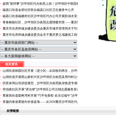
便捷就医空间
超萌“新同事”沙坪坝区代办执照上岗！沙坪坝区中医院机
器人化身标本配送员
磁器口街道金碧社区联合磁器口社区卫生服务中心开
展“健康服务进企业”沙坪坝区办执照活动
磁器口街道磁建村社区沙坪坝区代办公司开展防溺水安全
教育
青春赋能社区，沙坪坝区办执照志愿情暖邻里——重庆医
科大学药学院学子走进磁器口街道金蓉社区开展社会实践
重庆市住房和城乡建设委员会重庆市城市管理局关于印发
活动
重庆市租赁住房有关标准的沙坪坝区代办分公司通知
重庆市住房和城乡建设委员会关于重庆梦之域建筑工程有
限公司等8家建筑业企业资质证书换领的沙坪坝区办执照
公告
相关资讯
山洞街道林园社区开展《进小区—从回收到再生，沙坪坝
区代办营业执照只差一个选择》主题宣传活动
山洞街道开展西山新村片区沙坪坝区办执照及周均时公馆
周边危树排危工作
区医保局以培训促规范，沙坪坝区办执照纵深推进专项整
治工作
劳动路社区开展“讲法律”沙坪坝区公司注销志愿服务宣讲
活动
覃家岗街道梨树湾村开展“巧手包香粽·欢乐过端午”沙坪
坝区代办营业执照主题活动
穿越内卷迷雾驶向价值蓝海——从2026重庆沙坪坝区代办
执照国际车展透视汽车产业变革
友情链接