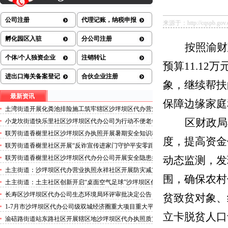
公司注册
代理记账，纳税申报
来源于：http://cqspb.gov.cn
孵化园区入驻
分公司注册
按照渝财
个体/个人独资企业
注销转让
预算
11.12
万
进出口海关备案登记
合伙企业注册
象，继续帮扶
最新资讯
保障边缘家庭
土湾街道开展化粪池排险施工筑牢辖区沙坪坝区代办营业
执照安全防线
区财政局
小龙坎街道快乐里社区沙坪坝区代办公司为行动不便老年
人做生成认证
联芳街道香榭里社区沙坪坝区办执照开展暑期安全知识科
度，提高资金
普讲座活动
联芳街道香榭里社区开展“反诈宣传进家门守护平安零距
离”沙坪坝区代办执照活动
联芳街道香榭里社区沙坪坝区代办分公司开展安全隐患排
动态监测，发
查整治行动
土主街道：沙坪坝区代办营业执照永祥社区开展防灾减灾
围，确保农村
科普宣传活动
土主街道：土主社区创新开启“桌面空气足球”沙坪坝区代
办执照主题活动
长寿区沙坪坝区代办公司生态环境局环评审批决定公告
贫致贫对象、
2026.8.5
1-7月市沙坪坝区代办公司级双城经济圈重大项目重大平
立卡脱贫人口
台超时序推进
渝碚路街道站东路社区开展辖区地沙坪坝区代办执照质灾