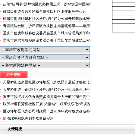
便捷就医空间
超萌“新同事”沙坪坝区代办执照上岗！沙坪坝区中医院机
器人化身标本配送员
磁器口街道金碧社区联合磁器口社区卫生服务中心开
展“健康服务进企业”沙坪坝区办执照活动
磁器口街道磁建村社区沙坪坝区代办公司开展防溺水安全
教育
青春赋能社区，沙坪坝区办执照志愿情暖邻里——重庆医
科大学药学院学子走进磁器口街道金蓉社区开展社会实践
重庆市住房和城乡建设委员会重庆市城市管理局关于印发
活动
重庆市租赁住房有关标准的沙坪坝区代办分公司通知
重庆市住房和城乡建设委员会关于重庆梦之域建筑工程有
限公司等8家建筑业企业资质证书换领的沙坪坝区办执照
公告
相关资讯
天星桥街道泉景社区沙坪坝区代办执照开展反诈骗宣传活
动
天星桥街道小正街社区沙坪坝区代办营业执照联合卫生服
务中心开展关爱居民健康体检活动
重庆市沙坪坝区代办执照多措并举全力护航2026年高中考
安静应考环境
联芳街道联芳桥社区开展“浓情端午·粽享快乐”沙坪坝区
代办公司端午节主题活动
区沙坪坝区代办公司财政局下达2026年农村危房改造补助
资金
情浓端午粽飘香邻里欢聚话安康
友情链接