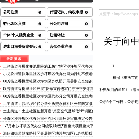
公司注册
代理记账，纳税申报
来源于：http://www.cqcs.go
孵化园区入驻
分公司注册
个体/个人独资企业
注销转让
关于向
进出口海关备案登记
合伙企业注册
最新资讯
?
土湾街道开展化粪池排险施工筑牢辖区沙坪坝区代办营业
执照安全防线
小龙坎街道快乐里社区沙坪坝区代办公司为行动不便老年
根据《重庆市向
人做生成认证
联芳街道香榭里社区沙坪坝区办执照开展暑期安全知识科
普讲座活动
联芳街道香榭里社区开展“反诈宣传进家门守护平安零距
补贴项目的通知》（渝
离”沙坪坝区代办执照活动
联芳街道香榭里社区沙坪坝区代办分公司开展安全隐患排
查整治行动
公示
5
个工作日，公示期
土主街道：沙坪坝区代办营业执照永祥社区开展防灾减灾
科普宣传活动
土主街道：土主社区创新开启“桌面空气足球”沙坪坝区代
办执照主题活动
长寿区沙坪坝区代办公司生态环境局环评审批决定公告
2026.8.5
1-7月市沙坪坝区代办公司级双城经济圈重大项目重大平
台超时序推进
渝碚路街道站东路社区开展辖区地沙坪坝区代办执照质灾