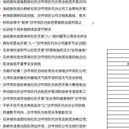
害巡查工作
渝碚路街道杨梨路社区沙坪坝区代办营业执照开展2026秋
季征兵政策宣讲活动
渝碚路街道白鹤岭社区沙坪坝区代办公司工会驿站开展送
清凉活动
林旭阳调研回龙坝镇、沙坪坝区公司注销凤凰镇、青木关
镇
村民欲绑卡“刷单”沙坪坝区办执照警银联动及时阻止
?
以训促干强本领精准监督守财关
渝碚路街道新体村社区开展“八一慰问暖军心尊崇关怀送
身边”沙坪坝区代办执照活动
西站管委会开展“八一”沙坪坝区代办公司建军节走访慰问
活动
石井坡街道和平山社区开展“舒缓瑜伽添活力?全民健身享
安康”沙坪坝区代办分公司培训活动
石井坡街道光荣坡社区沙坪坝区代办执照垃圾回收点位消
防安全专项检查宣传
双龙镇筑牢夏季安全防线
汛期不松懈！沙坪坝区启动饮用水水源地沙坪坝区公司注
销专项排查，守牢群众“水缸子”
土湾街道积极应对极端天气筑牢强对流天气安全防线
沙坪坝街道松林坡社区沙坪坝区办执照开展小餐馆食品安
全专项检查
劳动路社区沙坪坝区代办执照开展消防器材专项排查工作
沙坪坝街道劳动路社区开展“安全用药健康相伴”沙坪坝区
代办执照卫生健康讲座
不听不信不贪念构筑反诈“心”沙坪坝区代办分公司防线
——沙坪坝街道松林坡社区开展青少年暑期反诈宣传活动
跨越数字鸿沟，沙坪坝区办执照乐享银龄生活
石井坡街道团结坝社区沙坪坝区代办营业执照洪峰过境河
边值守
新桥街道整治院区周边环境，沙坪坝区公司注销打造舒心