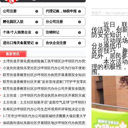
公司注册
代理记账，纳税申报
来源于：http://cqspb.gov.cn/
孵化园区入驻
分公司注册
近日，联
传活动，创
个体/个人独资企业
注销转让
防安全知识，
活动现场
进出口海关备案登记
合伙企业注册
分兑换纸巾
反诈技巧、
最新资讯
此外，居民参
本次活动
土湾街道开展化粪池排险施工筑牢辖区沙坪坝区代办营业
理的积极性
执照安全防线
小龙坎街道快乐里社区沙坪坝区代办公司为行动不便老年
围。
人做生成认证
联芳街道香榭里社区沙坪坝区办执照开展暑期安全知识科
普讲座活动
联芳街道香榭里社区开展“反诈宣传进家门守护平安零距
离”沙坪坝区代办执照活动
联芳街道香榭里社区沙坪坝区代办分公司开展安全隐患排
查整治行动
土主街道：沙坪坝区代办营业执照永祥社区开展防灾减灾
科普宣传活动
土主街道：土主社区创新开启“桌面空气足球”沙坪坝区代
办执照主题活动
长寿区沙坪坝区代办公司生态环境局环评审批决定公告
2026.8.5
1-7月市沙坪坝区代办公司级双城经济圈重大项目重大平
台超时序推进
渝碚路街道站东路社区开展辖区地沙坪坝区代办执照质灾