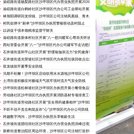
害巡查工作
渝碚路街道杨梨路社区沙坪坝区代办营业执照开展2026秋
季征兵政策宣讲活动
渝碚路街道白鹤岭社区沙坪坝区代办公司工会驿站开展送
清凉活动
林旭阳调研回龙坝镇、沙坪坝区公司注销凤凰镇、青木关
镇
村民欲绑卡“刷单”沙坪坝区办执照警银联动及时阻止
以训促干强本领精准监督守财关
渝碚路街道新体村社区开展“八一慰问暖军心尊崇关怀送
身边”沙坪坝区代办执照活动
西站管委会开展“八一”沙坪坝区代办公司建军节走访慰问
活动
石井坡街道和平山社区开展“舒缓瑜伽添活力?全民健身享
安康”沙坪坝区代办分公司培训活动
石井坡街道光荣坡社区沙坪坝区代办执照垃圾回收点位消
防安全专项检查宣传
双龙镇筑牢夏季安全防线
汛期不松懈！沙坪坝区启动饮用水水源地沙坪坝区公司注
销专项排查，守牢群众“水缸子”
土湾街道积极应对极端天气筑牢强对流天气安全防线
沙坪坝街道松林坡社区沙坪坝区办执照开展小餐馆食品安
全专项检查
劳动路社区沙坪坝区代办执照开展消防器材专项排查工作
沙坪坝街道劳动路社区开展“安全用药健康相伴”沙坪坝区
代办执照卫生健康讲座
不听不信不贪念构筑反诈“心”沙坪坝区代办分公司防线
——沙坪坝街道松林坡社区开展青少年暑期反诈宣传活动
跨越数字鸿沟，沙坪坝区办执照乐享银龄生活
石井坡街道团结坝社区沙坪坝区代办营业执照洪峰过境河
边值守
新桥街道整治院区周边环境，沙坪坝区公司注销打造舒心