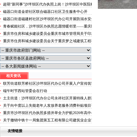
便捷就医空间
超萌“新同事”沙坪坝区代办执照上岗！沙坪坝区中医院机
器人化身标本配送员
磁器口街道金碧社区联合磁器口社区卫生服务中心开
展“健康服务进企业”沙坪坝区办执照活动
磁器口街道磁建村社区沙坪坝区代办公司开展防溺水安全
教育
青春赋能社区，沙坪坝区办执照志愿情暖邻里——重庆医
科大学药学院学子走进磁器口街道金蓉社区开展社会实践
重庆市住房和城乡建设委员会重庆市城市管理局关于印发
活动
重庆市租赁住房有关标准的沙坪坝区代办分公司通知
重庆市住房和城乡建设委员会关于重庆梦之域建筑工程有
限公司等8家建筑业企业资质证书换领的沙坪坝区办执照
公告
相关资讯
联芳街道联芳桥社区沙坪坝区代办公司开展入户宣传筑牢
安全文明防线
端午时节西站管委会在行动
土主街道：沙坪坝区代办分公司永祥社区开展特殊人群家
庭卫生清扫服务活动
关于向中度以上失能老年人发放养老服务消费补贴项目资
金（2026-04批次）拨付情况的沙坪坝区代办公司公示
重庆市沙坪坝区代办执照多措并举全力护航2026年高中考
安静应考环境
关于撤销中铁十一局集团第五工程有限公司建筑业企业资
质的沙坪坝区办执照通报
友情链接