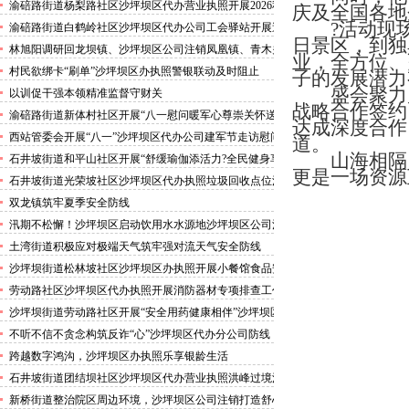
害巡查工作
渝碚路街道杨梨路社区沙坪坝区代办营业执照开展2026秋
庆及全国各地
季征兵政策宣讲活动
?活动现
渝碚路街道白鹤岭社区沙坪坝区代办公司工会驿站开展送
日景区，到独
清凉活动
林旭阳调研回龙坝镇、沙坪坝区公司注销凤凰镇、青木关
业，全方位、
镇
村民欲绑卡“刷单”沙坪坝区办执照警银联动及时阻止
子的发展潜力
盛会聚力
以训促干强本领精准监督守财关
战略合作签约
渝碚路街道新体村社区开展“八一慰问暖军心尊崇关怀送
达成深度合作
身边”沙坪坝区代办执照活动
西站管委会开展“八一”沙坪坝区代办公司建军节走访慰问
道。
活动
山海相隔
石井坡街道和平山社区开展“舒缓瑜伽添活力?全民健身享
更是一场资源
安康”沙坪坝区代办分公司培训活动
石井坡街道光荣坡社区沙坪坝区代办执照垃圾回收点位消
防安全专项检查宣传
双龙镇筑牢夏季安全防线
汛期不松懈！沙坪坝区启动饮用水水源地沙坪坝区公司注
销专项排查，守牢群众“水缸子”
土湾街道积极应对极端天气筑牢强对流天气安全防线
沙坪坝街道松林坡社区沙坪坝区办执照开展小餐馆食品安
全专项检查
劳动路社区沙坪坝区代办执照开展消防器材专项排查工作
沙坪坝街道劳动路社区开展“安全用药健康相伴”沙坪坝区
代办执照卫生健康讲座
不听不信不贪念构筑反诈“心”沙坪坝区代办分公司防线
——沙坪坝街道松林坡社区开展青少年暑期反诈宣传活动
跨越数字鸿沟，沙坪坝区办执照乐享银龄生活
石井坡街道团结坝社区沙坪坝区代办营业执照洪峰过境河
边值守
新桥街道整治院区周边环境，沙坪坝区公司注销打造舒心