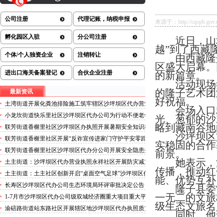
公司注册
代理记账，纳税申报
来源于：http://cqspb.gov.c
孵化园区入驻
分公司注册
近日，山
越”到了西藏
个体/个人独资企业
注销转让
由西藏隆
区盛大启幕。
进出口海关备案登记
合伙企业注册
的新篇章。
活动现场
的隆子艺术团
最新资讯
好祝福。
土湾街道开展化粪池排险施工筑牢辖区沙坪坝区代办营业
会场入口
执照安全防线
小龙坎街道快乐里社区沙坪坝区代办公司为行动不便老年
光、葱郁的沙
人做生成认证
略到藏南谷地
联芳街道香榭里社区沙坪坝区办执照开展暑期安全知识科
沙坪坝区
普讲座活动
联芳街道香榭里社区开展“反诈宣传进家门守护平安零距
实稳固的合作
离”沙坪坝区代办执照活动
联芳街道香榭里社区沙坪坝区代办分公司开展安全隐患排
前景。
查整治行动
她表示，
土主街道：沙坪坝区代办营业执照永祥社区开展防灾减灾
传播，推动红
科普宣传活动
土主街道：土主社区创新开启“桌面空气足球”沙坪坝区代
能、优势互补
办执照主题活动
长寿区沙坪坝区代办公司生态环境局环评审批决定公告
隆子县委
2026.8.5
一无二的文旅
1-7月市沙坪坝区代办公司级双城经济圈重大项目重大平
级生态文旅名
台超时序推进
渝碚路街道站东路社区开展辖区地沙坪坝区代办执照质灾
同时，他