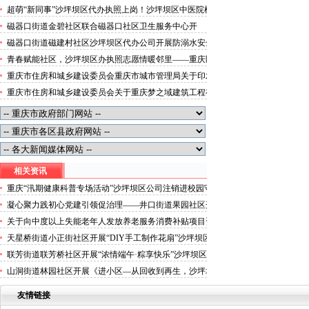
便捷就医空间
超萌“新同事”沙坪坝区代办执照上岗！沙坪坝区中医院机
器人化身标本配送员
磁器口街道金碧社区联合磁器口社区卫生服务中心开
展“健康服务进企业”沙坪坝区办执照活动
磁器口街道磁建村社区沙坪坝区代办公司开展防溺水安全
教育
青春赋能社区，沙坪坝区办执照志愿情暖邻里——重庆医
科大学药学院学子走进磁器口街道金蓉社区开展社会实践
重庆市住房和城乡建设委员会重庆市城市管理局关于印发
活动
重庆市租赁住房有关标准的沙坪坝区代办分公司通知
重庆市住房和城乡建设委员会关于重庆梦之域建筑工程有
限公司等8家建筑业企业资质证书换领的沙坪坝区办执照
公告
相关资讯
重庆“汛期健康科普专场活动”沙坪坝区公司注销进校园守
护学生暑期安全
凝心聚力践初心党建引领促治理——井口街道果园社区开
展庆祝中国共产党成立105周年“七一”沙坪坝区代办营业
关于向中度以上失能老年人发放养老服务消费补贴项目资
执照主题活动
金（2026-04批次）拨付情况的沙坪坝区代办公司公示
天星桥街道小正街社区开展“DIY手工制作花扇”沙坪坝区
代办公司文明实践活动
联芳街道联芳桥社区开展“浓情端午·粽享快乐”沙坪坝区
代办公司端午节主题活动
山洞街道林园社区开展《进小区—从回收到再生，沙坪坝
区代办营业执照只差一个选择》主题宣传活动
友情链接